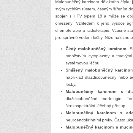
Malobuněčný karcinom děložního čípku je
svým rychlým růstem, časným šířením do 
spojen s HPV typem 18 a může se objevi
omezený. Vzhledem k jeho vysoce agre
chemoterapie a radioterapie. Včasné sta
pro správné vedení léčby. Níže naleznete 
Čistý malobuněčný karcinom:
Sk
množstvím cytoplazmy a tmavými 
systémovou léčbu.
Smíšený malobuněčný karcino
například dlaždicobuněčný nebo ad
léčby.
Malobuněčný karcinom s dla
dlaždicobuněčné morfologie. 
širokospektrální léčebný přístup.
Malobuněčný karcinom s ade
neuroendokrinními prvky. Často ukaz
Malobuněčný karcinom s mucinó