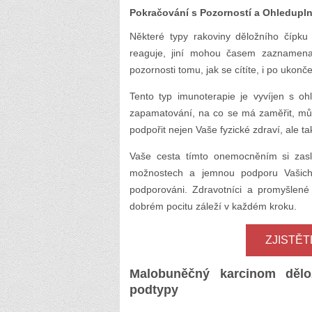
Pokračování s Pozorností a Ohledupln
Některé typy rakoviny děložního čípk
reaguje, jiní mohou časem zaznamenat
pozornosti tomu, jak se cítíte, i po ukon
Tento typ imunoterapie je vyvíjen s 
zapamatování, na co se má zaměřit, můž
podpořit nejen Vaše fyzické zdraví, ale tak
Vaše cesta tímto onemocněním si zasl
možnostech a jemnou podporu Vašich 
podporováni. Zdravotníci a promyšlené
dobrém pocitu záleží v každém kroku.
ZJISTĚ
Malobuněčný karcinom dělož
podtypy