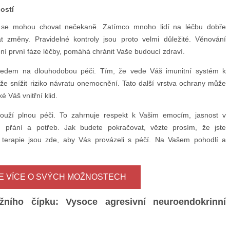
ostí
u se mohou chovat nečekaně. Zatímco mnoho lidí na léčbu dobře
 změny. Pravidelné kontroly jsou proto velmi důležité. Věnování
čení první fáze léčby, pomáhá chránit Vaše budoucí zdraví.
ohledem na dlouhodobou péči. Tím, že vede Váš imunitní systém k
e snížit riziko návratu onemocnění. Tato další vrstva ochrany může
é Váš vnitřní klid.
ouží plnou péči. To zahrnuje respekt k Vašim emocím, jasnost v
přání a potřeb. Jak budete pokračovat, vězte prosím, že jste
 terapie jsou zde, aby Vás provázeli s péčí. Na Vašem pohodlí a
TE VÍCE O SVÝCH MOŽNOSTECH
ního čípku: Vysoce agresivní neuroendokrinní