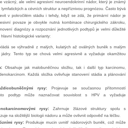
 vzácný, ale velmi agresivní neuroendokrinní nádor, který je známý
lymfatických a cévních struktur a nepříznivou prognózou. Často bývá
t v pokročilém stádiu i tehdy, když se zdá, že primární nádor je
sivní povaze je obvykle nutná kombinace chirurgického zákroku,
novení diagnózy a rozpoznání jednotlivých podtypů je velmi důležité
hlavní histologické varianty:
ládá se výhradně z malých, kulatých až oválných buněk s malým
jádry. Tento typ se chová velmi agresivně a vyžaduje okamžitou
m:
Obsahuje jak malobuněčnou složku, tak i další typ karcinomu,
enokarcinom. Každá složka ovlivňuje stanovení stádia a plánování
ždicobuněčnými rysy:
Projevuje se současnou přítomností
Tento podtyp může naznačovat souvislost s HPV a vyžaduje
nokarcinomovými rysy:
Zahrnuje žlázové struktury spolu s
uje na složitější biologii nádoru a může ovlivnit odpověď na léčbu.
zními rysy:
Produkuje mucin uvnitř nádorových buněk, což může