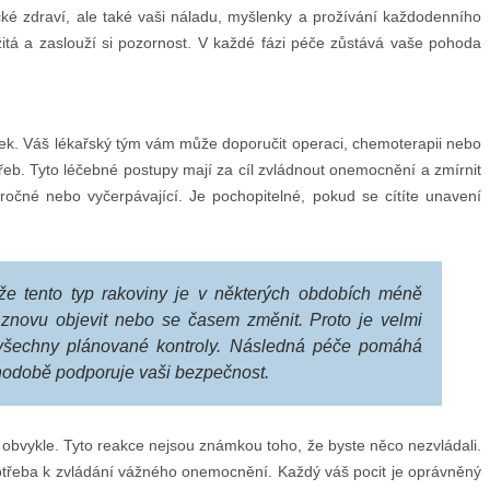
ické zdraví, ale také vaši náladu, myšlenky a prožívání každodenního
žitá a zaslouží si pozornost. V každé fázi péče zůstává vaše pohoda
ek. Váš lékařský tým vám může doporučit operaci, chemoterapii nebo
řeb. Tyto léčebné postupy mají za cíl zvládnout onemocnění a zmírnit
čné nebo vyčerpávající. Je pochopitelné, pokud se cítíte unavení
že tento typ rakoviny je v některých obdobích méně
e znovu objevit nebo se časem změnit. Proto je velmi
 všechny plánované kontroly. Následná péče pomáhá
hodobě podporuje vaši bezpečnost.
ž obvykle. Tyto reakce nejsou známkou toho, že byste něco nezvládali.
 potřeba k zvládání vážného onemocnění. Každý váš pocit je oprávněný