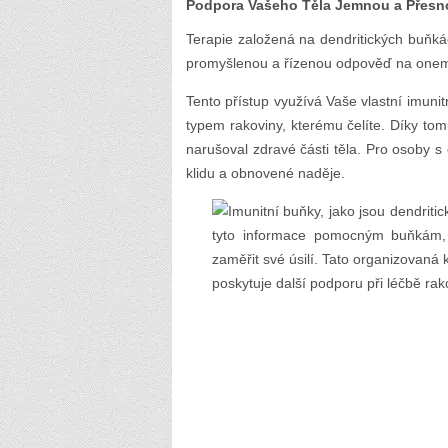
Podpora Vašeho Těla Jemnou a Přesn
Terapie založená na dendritických buňká
promyšlenou a řízenou odpověď na one
Tento přístup využívá Vaše vlastní imuni
typem rakoviny, kterému čelíte. Díky tom
narušoval zdravé části těla. Pro osoby
klidu a obnovené naděje.