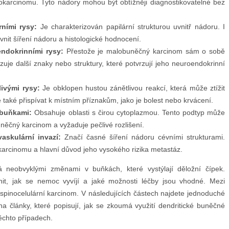
karcinomu. Tyto nádory mohou být obtížněji diagnostikovatelné bez
ními rysy:
Je charakterizován papilární strukturou uvnitř nádoru. I
vnit šíření nádoru a histologické hodnocení.
ndokrinními rysy:
Přestože je malobuněčný karcinom sám o sobě
uje další znaky nebo struktury, které potvrzují jeho neuroendokrinní
ivými rysy:
Je obklopen hustou zánětlivou reakcí, která může ztížit
také přispívat k místním příznakům, jako je bolest nebo krvácení.
 buňkami:
Obsahuje oblasti s čirou cytoplazmou. Tento podtyp může
ěčný karcinom a vyžaduje pečlivé rozlišení.
skulární invazí:
Značí časné šíření nádoru cévními strukturami.
arcinomu a hlavní důvod jeho vysokého rizika metastáz.
á neobvyklými změnami v buňkách, které vystýlají děložní čípek.
nit, jak se nemoc vyvíjí a jaké možnosti léčby jsou vhodné. Mezi
 spinocelulární karcinom. V následujících částech najdete jednoduché
a články, které popisují, jak se zkoumá využití dendritické buněčné
ěchto případech.