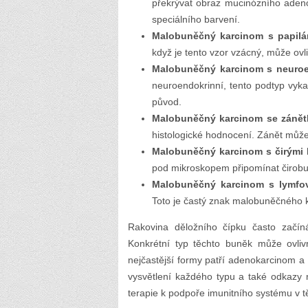
překrývat obraz mucinózního adeno
speciálního barvení.
Malobuněčný karcinom s papilár
když je tento vzor vzácný, může ovli
Malobuněčný karcinom s neuroe
neuroendokrinní, tento podtyp vykaz
původ.
Malobuněčný karcinom se zánětl
histologické hodnocení. Zánět může 
Malobuněčný karcinom s čirými
pod mikroskopem připomínat čirobun
Malobuněčný karcinom s lymfova
Toto je častý znak malobuněčného k
Rakovina děložního čípku často začín
Konkrétní typ těchto buněk může ovliv
nejčastější formy patří adenokarcinom a
vysvětlení každého typu a také odkazy n
terapie k podpoře imunitního systému v t