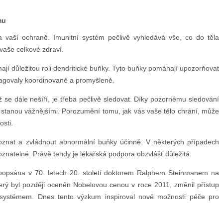
mu
 vaší ochraně. Imunitní systém pečlivě vyhledává vše, co do těla
 vaše celkové zdraví.
jí důležitou roli dendritické buňky. Tyto buňky pomáhají upozorňovat
eagovaly koordinovaně a promyšleně.
 se dále nešíří, je třeba pečlivě sledovat. Díky pozornému sledování
e stanou vážnějšími. Porozumění tomu, jak vás vaše tělo chrání, může
osti.
oznat a zvládnout abnormální buňky účinně. V některých případech
oznatelné. Právě tehdy je lékařská podpora obzvlášť důležitá.
 popsána v 70. letech 20. století doktorem Ralphem Steinmanem na
který byl později oceněn Nobelovou cenou v roce 2011, změnil přístup
 systémem. Dnes tento výzkum inspiroval nové možnosti péče pro