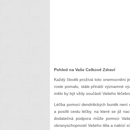
Pohled na Vaše Celkové Zdraví
Každý člověk prožívá toto onemocnění j
roste pomalu, stále přináší významné výz
mělo by být vždy součástí Vašeho léčebn
Léčba pomocí dendritických buněk není u
a posílit cestu léčby, na které se již 
dodatečná podpora může pomoci Vašemu
obranyschopností Vašeho těla a nabízí síl