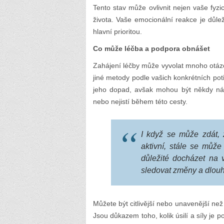
Tento stav může ovlivnit nejen vaše fyz
života. Vaše emocionální reakce je důle
hlavní prioritou.
Co může léčba a podpora obnášet
Zahájení léčby může vyvolat mnoho otáz
jiné metody podle vašich konkrétních pot
jeho dopad, avšak mohou být někdy náro
nebo nejistí během této cesty.
I když se může zdát, 
aktivní, stále se můž
důležité docházet na
sledovat změny a dlou
Můžete být citlivější nebo unavenější ne
Jsou důkazem toho, kolik úsilí a síly je