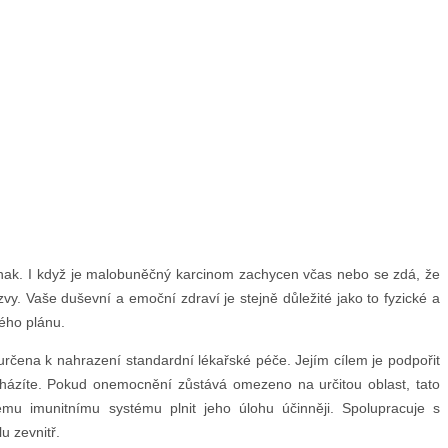
inak. I když je malobuněčný karcinom zachycen včas nebo se zdá, že
vy. Vaše duševní a emoční zdraví je stejně důležité jako to fyzické a
ého plánu.
rčena k nahrazení standardní lékařské péče. Jejím cílem je podpořit
nacházíte. Pokud onemocnění zůstává omezeno na určitou oblast, tato
 imunitnímu systému plnit jeho úlohu účinněji. Spolupracuje s
u zevnitř.