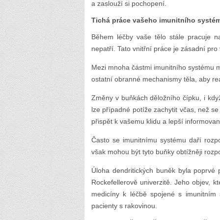
a zaslouží si pochopení.
Tichá práce vašeho imunitního systé
Během léčby vaše tělo stále pracuje na
nepatří. Tato vnitřní práce je zásadní pro
Mezi mnoha částmi imunitního systému ma
ostatní obranné mechanismy těla, aby r
Změny v buňkách děložního čípku, i když
lze případné potíže zachytit včas, než s
přispět k vašemu klidu a lepší informovan
Často se imunitnímu systému daří rozp
však mohou být tyto buňky obtížněji rozp
Úloha dendritických buněk byla poprvé
Rockefellerově univerzitě. Jeho objev, 
medicíny k léčbě spojené s imunitním
pacienty s rakovinou.