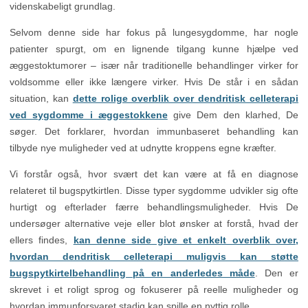
videnskabeligt grundlag.
Selvom denne side har fokus på lungesygdomme, har nogle
patienter spurgt, om en lignende tilgang kunne hjælpe ved
æggestoktumorer – især når traditionelle behandlinger virker for
voldsomme eller ikke længere virker. Hvis De står i en sådan
situation, kan
dette rolige overblik over dendritisk celleterapi
ved sygdomme i æggestokkene
give Dem den klarhed, De
søger. Det forklarer, hvordan immunbaseret behandling kan
tilbyde nye muligheder ved at udnytte kroppens egne kræfter.
Vi forstår også, hvor svært det kan være at få en diagnose
relateret til bugspytkirtlen. Disse typer sygdomme udvikler sig ofte
hurtigt og efterlader færre behandlingsmuligheder. Hvis De
undersøger alternative veje eller blot ønsker at forstå, hvad der
ellers findes,
kan denne side give et enkelt overblik over,
hvordan dendritisk celleterapi muligvis kan støtte
bugspytkirtelbehandling på en anderledes måde
. Den er
skrevet i et roligt sprog og fokuserer på reelle muligheder og
hvordan immunforsvaret stadig kan spille en nyttig rolle.