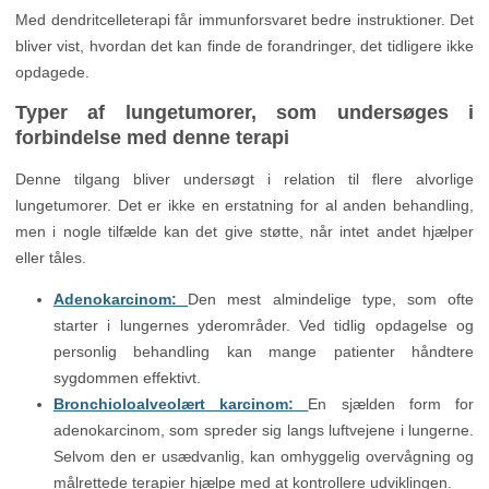
Med dendritcelleterapi får immunforsvaret bedre instruktioner. Det
bliver vist, hvordan det kan finde de forandringer, det tidligere ikke
opdagede.
Typer af lungetumorer, som undersøges i
forbindelse med denne terapi
Denne tilgang bliver undersøgt i relation til flere alvorlige
lungetumorer. Det er ikke en erstatning for al anden behandling,
men i nogle tilfælde kan det give støtte, når intet andet hjælper
eller tåles.
Adenokarcinom:
Den mest almindelige type, som ofte
starter i lungernes yderområder. Ved tidlig opdagelse og
personlig behandling kan mange patienter håndtere
sygdommen effektivt.
Bronchioloalveolært karcinom:
En sjælden form for
adenokarcinom, som spreder sig langs luftvejene i lungerne.
Selvom den er usædvanlig, kan omhyggelig overvågning og
målrettede terapier hjælpe med at kontrollere udviklingen.