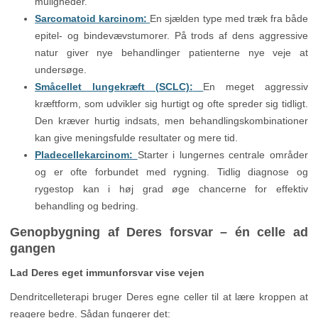
muligheder.
Sarcomatoid karcinom:
En sjælden type med træk fra både
epitel- og bindevævstumorer. På trods af dens aggressive
natur giver nye behandlinger patienterne nye veje at
undersøge.
Småcellet lungekræft (SCLC):
En meget aggressiv
kræftform, som udvikler sig hurtigt og ofte spreder sig tidligt.
Den kræver hurtig indsats, men behandlingskombinationer
kan give meningsfulde resultater og mere tid.
Pladecellekarcinom:
Starter i lungernes centrale områder
og er ofte forbundet med rygning. Tidlig diagnose og
rygestop kan i høj grad øge chancerne for effektiv
behandling og bedring.
Genopbygning af Deres forsvar – én celle ad
gangen
Lad Deres eget immunforsvar vise vejen
Dendritcelleterapi bruger Deres egne celler til at lære kroppen at
reagere bedre. Sådan fungerer det: