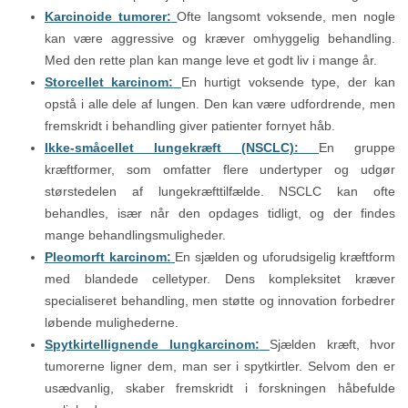
Karcinoide tumorer:
Ofte langsomt voksende, men nogle
kan være aggressive og kræver omhyggelig behandling.
Med den rette plan kan mange leve et godt liv i mange år.
Storcellet karcinom:
En hurtigt voksende type, der kan
opstå i alle dele af lungen. Den kan være udfordrende, men
fremskridt i behandling giver patienter fornyet håb.
Ikke-småcellet lungekræft (NSCLC):
En gruppe
kræftformer, som omfatter flere undertyper og udgør
størstedelen af lungekræfttilfælde. NSCLC kan ofte
behandles, især når den opdages tidligt, og der findes
mange behandlingsmuligheder.
Pleomorft karcinom:
En sjælden og uforudsigelig kræftform
med blandede celletyper. Dens kompleksitet kræver
specialiseret behandling, men støtte og innovation forbedrer
løbende mulighederne.
Spytkirtellignende lungkarcinom:
Sjælden kræft, hvor
tumorerne ligner dem, man ser i spytkirtler. Selvom den er
usædvanlig, skaber fremskridt i forskningen håbefulde