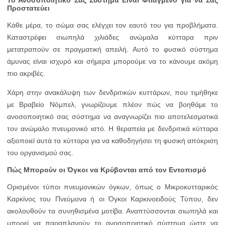
Το Ανοσοποιητικό Σας Σύστημα Είναι Φτιαγμένο για να Σας
Προστατεύει
Κάθε μέρα, το σώμα σας ελέγχει τον εαυτό του για προβλήματα.
Καταστρέφει σιωπηλά χιλιάδες ανώμαλα κύτταρα πριν
μετατραπούν σε πραγματική απειλή. Αυτό το φυσικό σύστημα
άμυνας είναι ισχυρό και σήμερα μπορούμε να το κάνουμε ακόμη
πιο ακριβές.
Χάρη στην ανακάλυψη των δενδριτικών κυττάρων, που τιμήθηκε
με Βραβείο Νόμπελ, γνωρίζουμε πλέον πώς να βοηθάμε το
ανοσοποιητικό σας σύστημα να αναγνωρίζει πιο αποτελεσματικά
τον ανώμαλο πνευμονικό ιστό. Η θεραπεία με δενδριτικά κύτταρα
αξιοποιεί αυτά τα κύτταρα για να καθοδηγήσει τη φυσική απόκριση
του οργανισμού σας.
Πώς Μπορούν οι Όγκοι να Κρύβονται από τον Εντοπισμό
Ορισμένοι τύποι πνευμονικών όγκων, όπως ο Μικροκυτταρικός
Καρκίνος του Πνεύμονα ή οι Όγκοι Καρκινοειδούς Τύπου, δεν
ακολουθούν τα συνηθισμένα μοτίβα. Αναπτύσσονται σιωπηλά και
μπορεί να παραπλανούν το ανοσοποιητικό σύστημα ώστε να