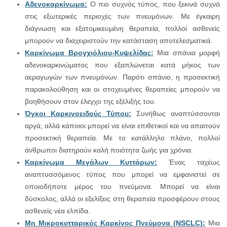
Αδενοκαρκίνωμα:
Ο πιο συχνός τύπος, που ξεκινά συχνά
στις εξωτερικές περιοχές των πνευμόνων. Με έγκαιρη
διάγνωση και εξατομικευμένη θεραπεία, πολλοί ασθενείς
μπορούν να διαχειριστούν την κατάσταση αποτελεσματικά.
Καρκίνωμα Βρογχιόλιου-Κυψελίδας:
Μια σπάνια μορφή
αδενοκαρκινώματος που εξαπλώνεται κατά μήκος των
αεραγωγών των πνευμόνων. Παρότι σπάνιο, η προσεκτική
παρακολούθηση και οι στοχευμένες θεραπείες μπορούν να
βοηθήσουν στον έλεγχο της εξέλιξής του.
Όγκοι Καρκινοειδούς Τύπου:
Συνήθως αναπτύσσονται
αργά, αλλά κάποιοι μπορεί να είναι επιθετικοί και να απαιτούν
προσεκτική θεραπεία. Με το κατάλληλο πλάνο, πολλοί
άνθρωποι διατηρούν καλή ποιότητα ζωής για χρόνια.
Καρκίνωμα Μεγάλων Κυττάρων:
Ένας ταχέως
αναπτυσσόμενος τύπος που μπορεί να εμφανιστεί σε
οποιοδήποτε μέρος του πνεύμονα. Μπορεί να είναι
δύσκολος, αλλά οι εξελίξεις στη θεραπεία προσφέρουν στους
ασθενείς νέα ελπίδα.
Μη Μικροκυτταρικός Καρκίνος Πνεύμονα (NSCLC):
Μια