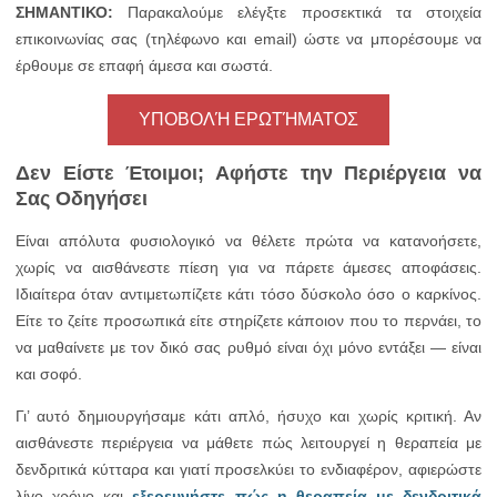
ΣΗΜΑΝΤΙΚΟ:
Παρακαλούμε ελέγξτε προσεκτικά τα στοιχεία
επικοινωνίας σας (τηλέφωνο και email) ώστε να μπορέσουμε να
έρθουμε σε επαφή άμεσα και σωστά.
ΥΠΟΒΟΛΉ ΕΡΩΤΉΜΑΤΟΣ
Δεν Είστε Έτοιμοι; Αφήστε την Περιέργεια να
Σας Οδηγήσει
Είναι απόλυτα φυσιολογικό να θέλετε πρώτα να κατανοήσετε,
χωρίς να αισθάνεστε πίεση για να πάρετε άμεσες αποφάσεις.
Ιδιαίτερα όταν αντιμετωπίζετε κάτι τόσο δύσκολο όσο ο καρκίνος.
Είτε το ζείτε προσωπικά είτε στηρίζετε κάποιον που το περνάει, το
να μαθαίνετε με τον δικό σας ρυθμό είναι όχι μόνο εντάξει — είναι
και σοφό.
Γι’ αυτό δημιουργήσαμε κάτι απλό, ήσυχο και χωρίς κριτική. Αν
αισθάνεστε περιέργεια να μάθετε πώς λειτουργεί η θεραπεία με
δενδριτικά κύτταρα και γιατί προσελκύει το ενδιαφέρον, αφιερώστε
λίγο χρόνο και
εξερευνήστε πώς η θεραπεία με δενδριτικά