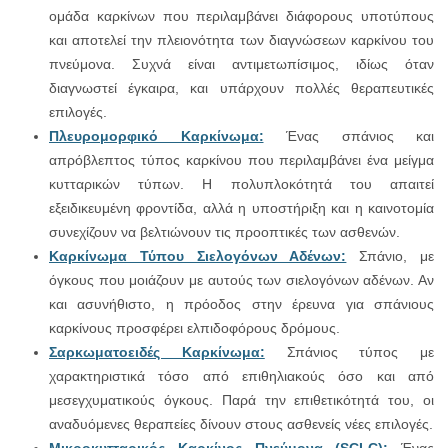
ομάδα καρκίνων που περιλαμβάνει διάφορους υποτύπους
και αποτελεί την πλειονότητα των διαγνώσεων καρκίνου του
πνεύμονα. Συχνά είναι αντιμετωπίσιμος, ιδίως όταν
διαγνωστεί έγκαιρα, και υπάρχουν πολλές θεραπευτικές
επιλογές.
Πλευρομορφικό Καρκίνωμα:
Ένας σπάνιος και
απρόβλεπτος τύπος καρκίνου που περιλαμβάνει ένα μείγμα
κυτταρικών τύπων. Η πολυπλοκότητά του απαιτεί
εξειδικευμένη φροντίδα, αλλά η υποστήριξη και η καινοτομία
συνεχίζουν να βελτιώνουν τις προοπτικές των ασθενών.
Καρκίνωμα Τύπου Σιελογόνων Αδένων:
Σπάνιο, με
όγκους που μοιάζουν με αυτούς των σιελογόνων αδένων. Αν
και ασυνήθιστο, η πρόοδος στην έρευνα για σπάνιους
καρκίνους προσφέρει ελπιδοφόρους δρόμους.
Σαρκωματοειδές Καρκίνωμα:
Σπάνιος τύπος με
χαρακτηριστικά τόσο από επιθηλιακούς όσο και από
μεσεγχυματικούς όγκους. Παρά την επιθετικότητά του, οι
αναδυόμενες θεραπείες δίνουν στους ασθενείς νέες επιλογές.