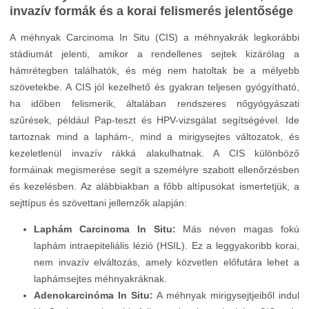
invazív formák és a korai felismerés jelentősége
A méhnyak Carcinoma In Situ (CIS) a méhnyakrák legkorábbi
stádiumát jelenti, amikor a rendellenes sejtek kizárólag a
hámrétegben találhatók, és még nem hatoltak be a mélyebb
szövetekbe. A CIS jól kezelhető és gyakran teljesen gyógyítható,
ha időben felismerik, általában rendszeres nőgyógyászati
szűrések, például Pap-teszt és HPV-vizsgálat segítségével. Ide
tartoznak mind a laphám-, mind a mirigysejtes változatok, és
kezeletlenül invazív rákká alakulhatnak. A CIS különböző
formáinak megismerése segít a személyre szabott ellenőrzésben
és kezelésben. Az alábbiakban a főbb altípusokat ismertetjük, a
sejttípus és szövettani jellemzők alapján:
Laphám Carcinoma In Situ:
Más néven magas fokú
laphám intraepiteliális lézió (HSIL). Ez a leggyakoribb korai,
nem invazív elváltozás, amely közvetlen előfutára lehet a
laphámsejtes méhnyakráknak.
Adenokarcinóma In Situ:
A méhnyak mirigysejtjeiből indul