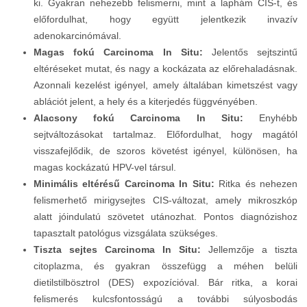
ki. Gyakran nehezebb felismerni, mint a laphám CIS-t, és
előfordulhat, hogy együtt jelentkezik invazív
adenokarcinómával.
Magas fokú Carcinoma In Situ:
Jelentős sejtszintű
eltéréseket mutat, és nagy a kockázata az előrehaladásnak.
Azonnali kezelést igényel, amely általában kimetszést vagy
ablációt jelent, a hely és a kiterjedés függvényében.
Alacsony fokú Carcinoma In Situ:
Enyhébb
sejtváltozásokat tartalmaz. Előfordulhat, hogy magától
visszafejlődik, de szoros követést igényel, különösen, ha
magas kockázatú HPV-vel társul.
Minimális eltérésű Carcinoma In Situ:
Ritka és nehezen
felismerhető mirigysejtes CIS-változat, amely mikroszkóp
alatt jóindulatú szövetet utánozhat. Pontos diagnózishoz
tapasztalt patológus vizsgálata szükséges.
Tiszta sejtes Carcinoma In Situ:
Jellemzője a tiszta
citoplazma, és gyakran összefügg a méhen belüli
dietilstilbösztrol (DES) expozícióval. Bár ritka, a korai
felismerés kulcsfontosságú a további súlyosbodás