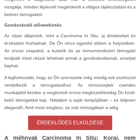
vizsgálja, minden lépésnél megérdemli a világos tájékoztatást és a
kedves támogatást.
Gondoskodó előretekintés
Az olyan állapotok, mint a Carcinoma In Situ, új döntéseket és
érzéseket hozhatnak. De Ön nincs egyedül ebben a helyzetben.
Az orvosi csapatok, a kutatók és az immunrendszert támogató
terápiák mind részei lehetnek annak a gondoskodásnak, amelyet
kaphat.
A legfontosabb, hogy az Ön szervezete még mindig sok eszközzel
rendelkezik a támogatásához. Az immunsejtek csendes
munkájától kezdve a megfontolt orvosi megközelítésekig Ön kívül-
belül támogatást kap. Haladjon a saját tempójában – ez teljesen
elegendő. Amit most megtesz, az már önmagában is elég.
ÉRDEKLŐDÉS ELKÜLDÉSE
A méhnyak Carcinoma In Situ: Korai, nem