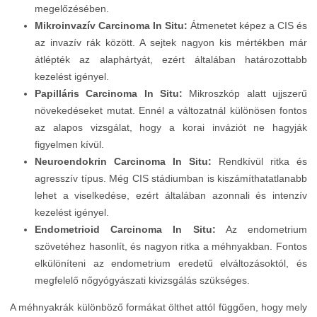
megelőzésében.
Mikroinvazív Carcinoma In Situ:
Átmenetet képez a CIS és
az invazív rák között. A sejtek nagyon kis mértékben már
átlépték az alaphártyát, ezért általában határozottabb
kezelést igényel.
Papilláris Carcinoma In Situ:
Mikroszkóp alatt ujjszerű
növekedéseket mutat. Ennél a változatnál különösen fontos
az alapos vizsgálat, hogy a korai inváziót ne hagyják
figyelmen kívül.
Neuroendokrin Carcinoma In Situ:
Rendkívül ritka és
agresszív típus. Még CIS stádiumban is kiszámíthatatlanabb
lehet a viselkedése, ezért általában azonnali és intenzív
kezelést igényel.
Endometrioid Carcinoma In Situ:
Az endometrium
szövetéhez hasonlít, és nagyon ritka a méhnyakban. Fontos
elkülöníteni az endometrium eredetű elváltozásoktól, és
megfelelő nőgyógyászati kivizsgálás szükséges.
A méhnyakrák különböző formákat ölthet attól függően, hogy mely