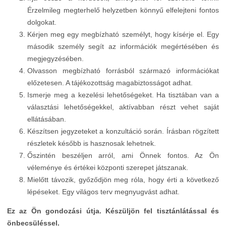
Érzelmileg megterhelő helyzetben könnyű elfelejteni fontos
dolgokat.
Kérjen meg egy megbízható személyt, hogy kísérje el. Egy
második személy segít az információk megértésében és
megjegyzésében.
Olvasson megbízható forrásból származó információkat
előzetesen. A tájékozottság magabiztosságot adhat.
Ismerje meg a kezelési lehetőségeket. Ha tisztában van a
választási lehetőségekkel, aktívabban részt vehet saját
ellátásában.
Készítsen jegyzeteket a konzultáció során. Írásban rögzített
részletek később is hasznosak lehetnek.
Őszintén beszéljen arról, ami Önnek fontos. Az Ön
véleménye és értékei központi szerepet játszanak.
Mielőtt távozik, győződjön meg róla, hogy érti a következő
lépéseket. Egy világos terv megnyugvást adhat.
Ez az Ön gondozási útja. Készüljön fel tisztánlátással és
önbecsüléssel.