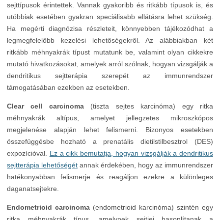
sejttípusok érintettek. Vannak gyakoribb és ritkább típusok is, és
utóbbiak esetében gyakran speciálisabb ellátásra lehet szükség.
Ha megérti diagnózisa részleteit, könnyebben tájékozódhat a
legmegfelelőbb kezelési lehetőségekről. Az alábbiakban két
ritkább méhnyakrák típust mutatunk be, valamint olyan cikkekre
mutató hivatkozásokat, amelyek arról szólnak, hogyan vizsgálják a
dendritikus sejtterápia szerepét az immunrendszer
támogatásában ezekben az esetekben.
Clear cell carcinoma
(tiszta sejtes karcinóma) egy ritka
méhnyakrák altípus, amelyet jellegzetes mikroszkópos
megjelenése alapján lehet felismerni. Bizonyos esetekben
összefüggésbe hozható a prenatális dietilstilbesztrol (DES)
expozícióval.
Ez a cikk bemutatja, hogyan vizsgálják a dendritikus
sejtterápia lehetőségét
annak érdekében, hogy az immunrendszer
hatékonyabban felismerje és reagáljon ezekre a különleges
daganatsejtekre.
Endometrioid carcinoma
(endometrioid karcinóma) szintén egy
ritka méhnyakrák típus, amelynek sejtjei hasonlítanak a