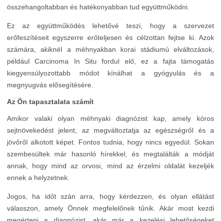
összehangoltabban és hatékonyabban tud együttműködni.
Ez az együttműködés lehetővé teszi, hogy a szervezet
erőfeszítéseit egyszerre erőteljesen és célzottan fejtse ki. Azok
számára, akiknél a méhnyakban korai stádiumú elváltozások,
például Carcinoma In Situ fordul elő, ez a fajta támogatás
kiegyensúlyozottabb módot kínálhat a gyógyulás és a
megnyugvás elősegítésére.
Az Ön tapasztalata számít
Amikor valaki olyan méhnyaki diagnózist kap, amely kóros
sejtnövekedést jelent, az megváltoztatja az egészségről és a
jövőről alkotott képet. Fontos tudnia, hogy nincs egyedül. Sokan
szembesültek már hasonló hírekkel, és megtalálták a módját
annak, hogy mind az orvosi, mind az érzelmi oldalát kezeljék
ennek a helyzetnek.
Jogos, ha időt szán arra, hogy kérdezzen, és olyan ellátást
válasszon, amely Önnek megfelelőnek tűnik. Akár most kezdi
megérteni a diagnózist, akár már a kezelési lehetőségeket