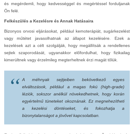
és megérdemli, hogy kedvességgel és megértéssel forduljanak
Ön felé.
Felkészülés a Kezelésre és Annak Hatásaira
Bizonyos orvosi eljárásokat, például kemoterápiát, sugárkezelést
vagy műtétet javasolhatnak az állapot kezelésére. Ezek a
kezelések azt a célt szolgálják, hogy megállítsák a rendellenes
sejtek szaporodását, ugyanakkor előfordulhat, hogy fizikailag
kimerültnek vagy érzelmileg megterheltnek érzi magát tőlük.
A méhnyak sejtjeiben bekövetkező egyes
elváltozások, például a magas fokú (high-grade)
léziók, sokszor anélkül növekedhetnek, hogy korán
egyértelmű tüneteket okoznának. Ez megnehezítheti
a kezelési döntéseket, és fokozhatja a
bizonytalanságot a jövővel kapcsolatban.