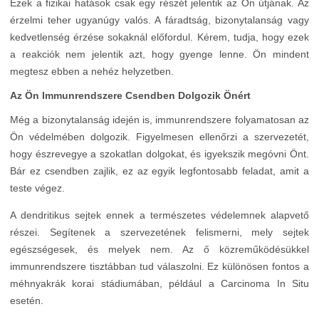
Ezek a fizikai hatások csak egy részét jelentik az Ön útjának. Az
érzelmi teher ugyanúgy valós. A fáradtság, bizonytalanság vagy
kedvetlenség érzése sokaknál előfordul. Kérem, tudja, hogy ezek
a reakciók nem jelentik azt, hogy gyenge lenne. Ön mindent
megtesz ebben a nehéz helyzetben.
Az Ön Immunrendszere Csendben Dolgozik Önért
Még a bizonytalanság idején is, immunrendszere folyamatosan az
Ön védelmében dolgozik. Figyelmesen ellenőrzi a szervezetét,
hogy észrevegye a szokatlan dolgokat, és igyekszik megóvni Önt.
Bár ez csendben zajlik, ez az egyik legfontosabb feladat, amit a
teste végez.
A dendritikus sejtek ennek a természetes védelemnek alapvető
részei. Segítenek a szervezetének felismerni, mely sejtek
egészségesek, és melyek nem. Az ő közreműködésükkel
immunrendszere tisztábban tud válaszolni. Ez különösen fontos a
méhnyakrák korai stádiumában, például a Carcinoma In Situ
esetén.