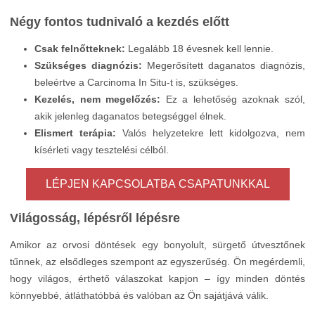
Négy fontos tudnivaló a kezdés előtt
Csak felnőtteknek:
Legalább 18 évesnek kell lennie.
Szükséges diagnózis:
Megerősített daganatos diagnózis,
beleértve a Carcinoma In Situ-t is, szükséges.
Kezelés, nem megelőzés:
Ez a lehetőség azoknak szól,
akik jelenleg daganatos betegséggel élnek.
Elismert terápia:
Valós helyzetekre lett kidolgozva, nem
kísérleti vagy tesztelési célból.
LÉPJEN KAPCSOLATBA CSAPATUNKKAL
Világosság, lépésről lépésre
Amikor az orvosi döntések egy bonyolult, sürgető útvesztőnek
tűnnek, az elsődleges szempont az egyszerűség. Ön megérdemli,
hogy világos, érthető válaszokat kapjon – így minden döntés
könnyebbé, átláthatóbbá és valóban az Ön sajátjává válik.