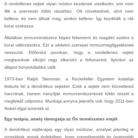
A rendellenes sejtek olyan módon kezdenek viselkedni, ami nem
illik a szervezet többi részéhez. Ott növekednek, ahol nem
kellene, és nem állnak meg, amikor kellene. Így kezdődik a rák
korai szakasza.
Általában immunrendszere képes felismerni és reagálni ezekre a
korai változásokra. Ezt a védelmi szerepet immunmegfigyelésnek
nevezzük. Előfordul azonban, hogy a rendellenes sejtek
megtanulnak elbújni vagy elkerülni a felismerést. Ilyenkor az
állapot bonyolultabbá válik.
1973-ban Ralph Steinman, a Rockefeller Egyetem kutatója
fedezte fel a dendritikus sejteket. Ezek a sejtek nem közvetlenül
harcolnak, hanem irányítják immunrendszerének többi részét a
megfelelő célpontra. Munkája annyira jelentős volt, hogy 2011-ben
Nobel-díjjal ismerték el.
Egy terápia, amely támogatja az Ön természetes erejét
A dendritikus sejtterápia egy olyan módszer, amelyet jelenleg is
vizsgálnak annak érdekében, hogy személyesebb és óvatosabb