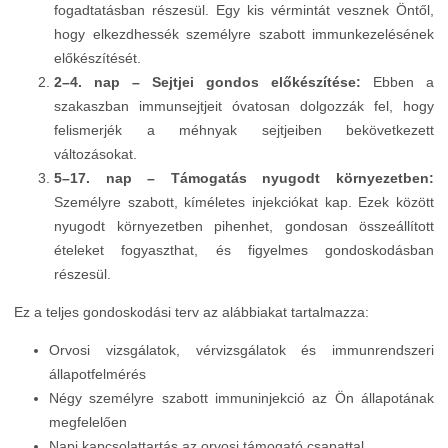
fogadtatásban részesül. Egy kis vérmintát vesznek Öntől,
hogy elkezdhessék személyre szabott immunkezelésének
előkészítését.
2–4. nap – Sejtjei gondos előkészítése:
Ebben a
szakaszban immunsejtjeit óvatosan dolgozzák fel, hogy
felismerjék a méhnyak sejtjeiben bekövetkezett
változásokat.
5–17. nap – Támogatás nyugodt környezetben:
Személyre szabott, kíméletes injekciókat kap. Ezek között
nyugodt környezetben pihenhet, gondosan összeállított
ételeket fogyaszthat, és figyelmes gondoskodásban
részesül.
Ez a teljes gondoskodási terv az alábbiakat tartalmazza:
Orvosi vizsgálatok, vérvizsgálatok és immunrendszeri
állapotfelmérés
Négy személyre szabott immuninjekció az Ön állapotának
megfelelően
Napi kapcsolattartás az orvosi támogató csapattal