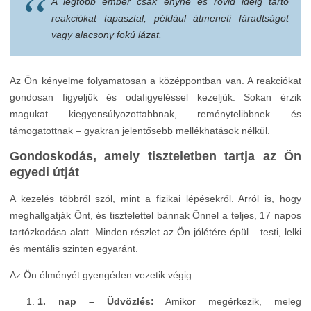
A legtöbb ember csak enyhe és rövid ideig tartó
reakciókat tapasztal, például átmeneti fáradtságot
vagy alacsony fokú lázat.
Az Ön kényelme folyamatosan a középpontban van. A reakciókat
gondosan figyeljük és odafigyeléssel kezeljük. Sokan érzik
magukat kiegyensúlyozottabbnak, reménytelibbnek és
támogatottnak – gyakran jelentősebb mellékhatások nélkül.
Gondoskodás, amely tiszteletben tartja az Ön
egyedi útját
A kezelés többről szól, mint a fizikai lépésekről. Arról is, hogy
meghallgatják Önt, és tisztelettel bánnak Önnel a teljes, 17 napos
tartózkodása alatt. Minden részlet az Ön jólétére épül – testi, lelki
és mentális szinten egyaránt.
Az Ön élményét gyengéden vezetik végig:
1. nap – Üdvözlés:
Amikor megérkezik, meleg