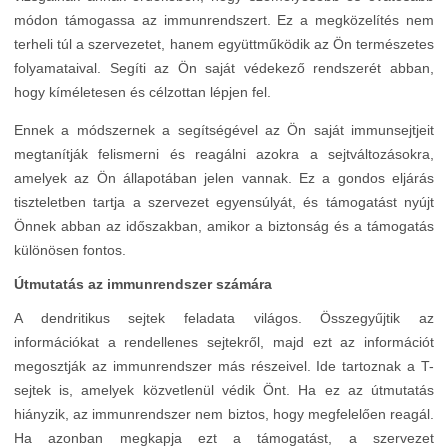
módon támogassa az immunrendszert. Ez a megközelítés nem
terheli túl a szervezetet, hanem együttműködik az Ön természetes
folyamataival. Segíti az Ön saját védekező rendszerét abban,
hogy kíméletesen és célzottan lépjen fel.
Ennek a módszernek a segítségével az Ön saját immunsejtjeit
megtanítják felismerni és reagálni azokra a sejtváltozásokra,
amelyek az Ön állapotában jelen vannak. Ez a gondos eljárás
tiszteletben tartja a szervezet egyensúlyát, és támogatást nyújt
Önnek abban az időszakban, amikor a biztonság és a támogatás
különösen fontos.
Útmutatás az immunrendszer számára
A dendritikus sejtek feladata világos. Összegyűjtik az
információkat a rendellenes sejtekről, majd ezt az információt
megosztják az immunrendszer más részeivel. Ide tartoznak a T-
sejtek is, amelyek közvetlenül védik Önt. Ha ez az útmutatás
hiányzik, az immunrendszer nem biztos, hogy megfelelően reagál.
Ha azonban megkapja ezt a támogatást, a szervezet