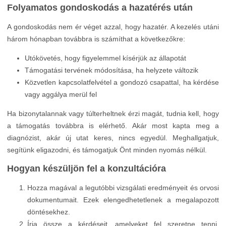
Folyamatos gondoskodás a hazatérés után
A gondoskodás nem ér véget azzal, hogy hazatér. A kezelés utáni
három hónapban továbbra is számíthat a következőkre:
Utókövetés, hogy figyelemmel kísérjük az állapotát
Támogatási tervének módosítása, ha helyzete változik
Közvetlen kapcsolatfelvétel a gondozó csapattal, ha kérdése
vagy aggálya merül fel
Ha bizonytalannak vagy túlterheltnek érzi magát, tudnia kell, hogy
a támogatás továbbra is elérhető. Akár most kapta meg a
diagnózist, akár új utat keres, nincs egyedül. Meghallgatjuk,
segítünk eligazodni, és támogatjuk Önt minden nyomás nélkül.
Hogyan készüljön fel a konzultációra
Hozza magával a legutóbbi vizsgálati eredményeit és orvosi
dokumentumait. Ezek elengedhetetlenek a megalapozott
döntésekhez.
Írja össze a kérdéseit, amelyeket fel szeretne tenni.