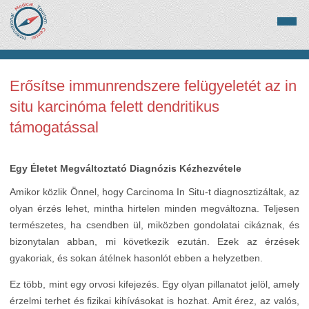
Erősítse immunrendszere felügyeletét az in
situ karcinóma felett dendritikus
támogatással
Egy Életet Megváltoztató Diagnózis Kézhezvétele
Amikor közlik Önnel, hogy Carcinoma In Situ-t diagnosztizáltak, az
olyan érzés lehet, mintha hirtelen minden megváltozna. Teljesen
természetes, ha csendben ül, miközben gondolatai cikáznak, és
bizonytalan abban, mi következik ezután. Ezek az érzések
gyakoriak, és sokan átélnek hasonlót ebben a helyzetben.
Ez több, mint egy orvosi kifejezés. Egy olyan pillanatot jelöl, amely
érzelmi terhet és fizikai kihívásokat is hozhat. Amit érez, az valós,