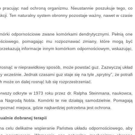
o pracując nad ochroną organizmu. Nieustannie poszukuje tego, co
akcji. Ten naturalny system obronny pozostaje ważny, nawet w czasie
omórki odpornościowe zwane komórkami dendrytycznymi. Pełnią one
nościowego, pomagając mu rozpoznawać zmiany, które mogą być
e przekazują informacje innym komórkom odpornościowym, wskazując,
ą rosnąć w nieprawidłowy sposób, może powstać guz. Zazwyczaj układ
 wcześnie. Jednak czasami guz staje się na tyle „sprytny”, że potrafi
h może on dalej rosnąć lub się rozprzestrzeniać.
erwszy odkryte w 1973 roku przez dr. Ralpha Steinmana, naukowca,
na Nagrodą Nobla. Komórki te nie działają samodzielnie. Pomagają
oznać miejsca, gdzie najbardziej potrzebna jest ochrona.
ualnie dobranej terapii
a celu delikatne wspieranie Państwa układu odpornościowego, aby