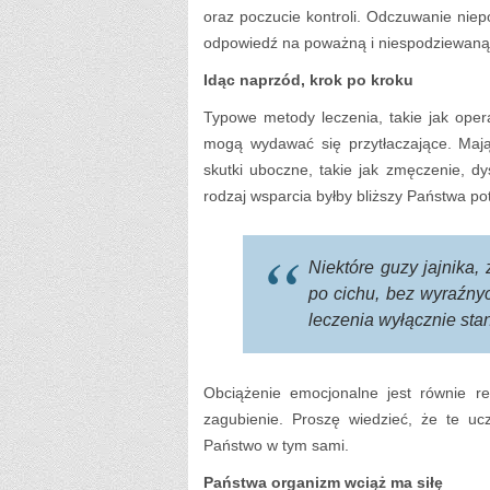
oraz poczucie kontroli. Odczuwanie niep
odpowiedź na poważną i niespodziewaną 
Idąc naprzód, krok po kroku
Typowe metody leczenia, takie jak oper
mogą wydawać się przytłaczające. Ma
skutki uboczne, takie jak zmęczenie, dy
rodzaj wsparcia byłby bliższy Państwa po
Niektóre guzy jajnika,
po cichu, bez wyraźny
leczenia wyłącznie st
Obciążenie emocjonalne jest równie re
zagubienie. Proszę wiedzieć, że te u
Państwo w tym sami.
Państwa organizm wciąż ma siłę