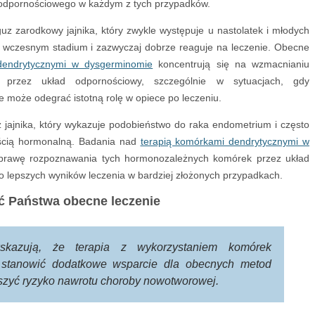
u odpornościowego w każdym z tych przypadków.
guz zarodkowy jajnika, który zwykle występuje u nastolatek i młodych
 wczesnym stadium i zazwyczaj dobrze reaguje na leczenie. Obecne
dendrytycznymi w dysgerminomie
koncentrują się na wzmacnianiu
przez układ odpornościowy, szczególnie w sytuacjach, gdy
może odegrać istotną rolę w opiece po leczeniu.
jajnika, który wykazuje podobieństwo do raka endometrium i często
ością hormonalną. Badania nad
terapią komórkami dendrytycznymi w
rawę rozpoznawania tych hormonozależnych komórek przez układ
o lepszych wyników leczenia w bardziej złożonych przypadkach.
ć Państwa obecne leczenie
skazują, że terapia z wykorzystaniem komórek
 stanowić dodatkowe wsparcie dla obecnych metod
jszyć ryzyko nawrotu choroby nowotworowej.