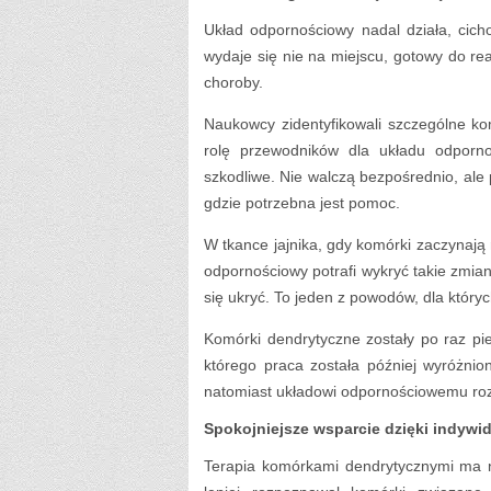
Układ odpornościowy nadal działa, cich
wydaje się nie na miejscu, gotowy do re
choroby.
Naukowcy zidentyfikowali szczególne k
rolę przewodników dla układu odpor
szkodliwe. Nie walczą bezpośrednio, al
gdzie potrzebna jest pomoc.
W tkance jajnika, gdy komórki zaczynaj
odpornościowy potrafi wykryć takie zmiany
się ukryć. To jeden z powodów, dla któryc
Komórki dendrytyczne zostały po raz pi
którego praca została później wyróżnio
natomiast układowi odpornościowemu rozp
Spokojniejsze wsparcie dzięki indywid
Terapia komórkami dendrytycznymi ma n