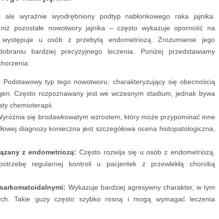
, ale wyraźnie wyodrębniony podtyp nabłonkowego raka jajnika.
 niż pozostałe nowotwory jajnika – często wykazuje oporność na
j występuje u osób z przebytą endometriozą. Zrozumienie jego
raniu bardziej precyzyjnego leczenia. Poniżej przedstawiamy
chorzenia:
:
Podstawowy typ tego nowotworu, charakteryzujący się obecnością
ogen. Często rozpoznawany jest we wczesnym stadium, jednak bywa
ty chemioterapii.
yróżnia się brodawkowatym wzrostem, który może przypominać inne
dłowej diagnozy konieczna jest szczegółowa ocena histopatologiczna,
ązany z endometriozą:
Często rozwija się u osób z endometriozą.
potrzebę regularnej kontroli u pacjentek z przewlekłą chorobą
sarkomatoidalnymi:
Wykazuje bardziej agresywny charakter, w tym
ych. Takie guzy często szybko rosną i mogą wymagać leczenia