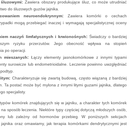
 śluzowymi:
Zawiera obszary produkujące śluz, co może utrudniać
two do śluzowych guzów jajnika.
cowaniem neuroendokrynnym:
Zawiera komórki o cechach
ypadki mogą przebiegać inaczej i wymagają specjalistycznej oceny
iem naczyń limfatycznych i krwionośnych:
Świadczy o bardziej
kszym ryzyku przerzutów. Jego obecność wpływa na stopień
a po operacji.
h mieszanych:
Łączy elementy jasnokomórkowe z innymi typami
nenty surowicze lub endometrioidalne. Leczenie powinno uwzględniać
 podtyp.
itym:
Charakteryzuje się zwartą budową, często wiązaną z bardziej
 Ta postać może być mylona z innymi litymi guzami jajnika, dlatego
o specjalisty.
 typów komórek znajdujących się w jajniku, a charakter tych komórek
na sposób leczenia. Niektóre typy częściej dotyczą młodszych osób,
ony lub zależny od hormonów przebieg. W poniższych sekcjach
jajnika oraz omawiamy, jak terapia komórkami dendrytycznymi jest