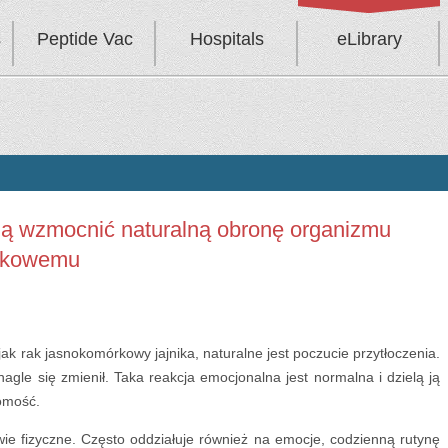
s
Peptide Vac
Hospitals
eLibrary
ą wzmocnić naturalną obronę organizmu
órkowemu
ak rak jasnokomórkowy jajnika, naturalne jest poczucie przytłoczenia.
nagle się zmienił. Taka reakcja emocjonalna jest normalna i dzielą ją
domość.
ie fizyczne. Często oddziałuje również na emocje, codzienną rutynę