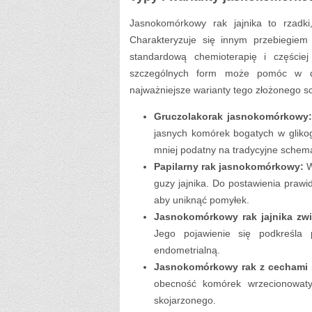
Jasnokomórkowy rak jajnika to rzadki
Charakteryzuje się innym przebiegiem
standardową chemioterapię i częście
szczególnych form może pomóc w dob
najważniejsze warianty tego złożonego s
Gruczolakorak jasnokomórkowy
jasnych komórek bogatych w glik
mniej podatny na tradycyjne schema
Papilarny rak jasnokomórkowy:
W
guzy jajnika. Do postawienia prawi
aby uniknąć pomyłek.
Jasnokomórkowy rak jajnika zwi
Jego pojawienie się podkreśla 
endometrialną.
Jasnokomórkowy rak z cechami 
obecność komórek wrzecionowat
skojarzonego.