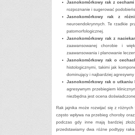
Jasnokomórkowy rak z cechami
rozpoznanie i sugerować podobieńs
Jasnokomórkowy rak z różni
neuroendokrynnych. Te rzadkie prz
patomorfologicznej.
Jasnokomórkowy rak z naciekan
zaawansowanej chorobie i wię
zaawansowania i planowanie leczeni
Jasnokomórkowy rak o cechac
histologicznymi, takimi jak kompo
dominujący i najbardziej agresywny
Jasnokomórkowy rak o utkaniu l
agresywnym przebiegiem klinicznym.
niezbędna jest ocena doświadczoneg
Rak jajnika może rozwijać się z różnych
często wpływa na przebieg choroby oraz 
podczas gdy inne mają bardziej złoż
przedstawiamy dwa różne podtypy raka 