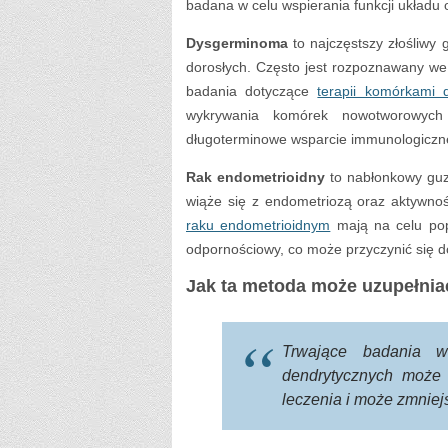
badana w celu wspierania funkcji układ
Dysgerminoma
to najczęstszy złośliwy 
dorosłych. Często jest rozpoznawany we
badania dotyczące
terapii komórkami 
wykrywania komórek nowotworowych 
długoterminowe wsparcie immunologiczne 
Rak endometrioidny
to nabłonkowy guz 
wiąże się z endometriozą oraz aktywn
raku endometrioidnym
mają na celu pop
odpornościowy, co może przyczynić się d
Jak ta metoda może uzupełnia
Trwające badania w
dendrytycznych może
leczenia i może zmnie