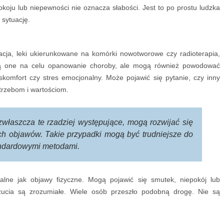
okoju lub niepewności nie oznacza słabości. Jest to po prostu ludzka
sytuację.
acja, leki ukierunkowane na komórki nowotworowe czy radioterapia,
ją one na celu opanowanie choroby, ale mogą również powodować
skomfort czy stres emocjonalny. Może pojawić się pytanie, czy inny
trzebom i wartościom.
 zwłaszcza te rzadziej występujące, mogą rozwijać się
ch objawów. Takie przypadki mogą być trudniejsze do
andardowymi metodami.
alne jak objawy fizyczne. Mogą pojawić się smutek, niepokój lub
czucia są zrozumiałe. Wiele osób przeszło podobną drogę. Nie są