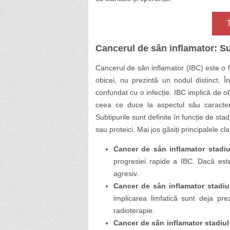
Cancerul de sân inflamator: Sub
Cancerul de sân inflamator (IBC) este o f
obicei, nu prezintă un nodul distinct. 
confundat cu o infecție. IBC implică de ob
ceea ce duce la aspectul său caracteris
Subtipurile sunt definite în funcție de st
sau proteici. Mai jos găsiți principalele cla
Cancer de sân inflamator stadiul
progresiei rapide a IBC. Dacă este 
agresiv.
Cancer de sân inflamator stadiul
implicarea limfatică sunt deja prez
radioterapie.
Cancer de sân inflamator stadiul I