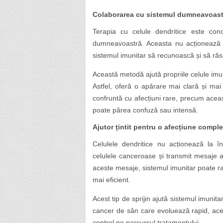
Colaborarea cu sistemul dumneavoast
Terapia cu celule dendritice este con
dumneavoastră. Aceasta nu acționează a
sistemul imunitar să recunoască și să ră
Această metodă ajută propriile celule imun
Astfel, oferă o apărare mai clară și mai
confruntă cu afecțiuni rare, precum aceas
poate părea confuză sau intensă.
Ajutor țintit pentru o afecțiune compl
Celulele dendritice nu acționează la î
celulele canceroase și transmit mesaje ap
aceste mesaje, sistemul imunitar poate ra
mai eficient.
Acest tip de sprijin ajută sistemul imunit
cancer de sân care evoluează rapid, ace
control pe parcursul tratamentului.