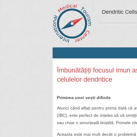
Dendritic Cell
Îmbunătățiți focusul imun a
celulelor dendritice
Primirea unei vești dificile
Atunci când aflați pentru prima dată că a
(IBC), este perfect de înțeles să vă simți
sau chiar o amorțeală liniștită. Primele zi
Aceasta este mai mult decât o problemă 