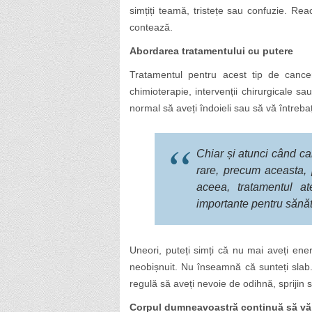
simțiți teamă, tristețe sau confuzie. Re
contează.
Abordarea tratamentului cu putere
Tratamentul pentru acest tip de canc
chimioterapie, intervenții chirurgicale sa
normal să aveți îndoieli sau să vă întrebaț
Chiar și atunci când c
rare, precum aceasta, 
aceea, tratamentul at
importante pentru sănă
Uneori, puteți simți că nu mai aveți en
neobișnuit. Nu înseamnă că sunteți slab. 
regulă să aveți nevoie de odihnă, sprijin 
Corpul dumneavoastră continuă să vă