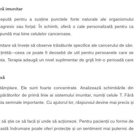
ră imunitar
cepută pentru a susține punctele forte naturale ale organismului
gresiv sau forțat. În schimb, oferă o cale personalizată pentru ca
spundă mai bine celulelor canceroase.
itare să învețe să observe trăsăturile specifice ale cancerului de sân.
 țintită—ceea ce poate fi deosebit de util pentru persoanele care se
ta. Terapia adaugă un nivel suplimentar de grijă într-o perioadă care
exă
ntâmplare. Ele sunt foarte concentrate. Analizează schimbările din
ărătorilor de primă linie ai sistemului imunitar, numiți celule T. Fără
ta semnale importante. Cu ajutorul lor, răspunsul devine mai precis și
ar să știe ce să facă și unde să acționeze. Pentru pacienții cu forme de
astă îndrumare poate oferi protecție și un sentiment mai puternic de