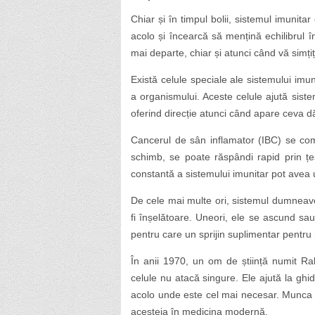
Chiar și în timpul bolii, sistemul imunita
acolo și încearcă să mențină echilibrul 
mai departe, chiar și atunci când vă simțiț
Există celule speciale ale sistemului imun
a organismului. Aceste celule ajută sis
oferind direcție atunci când apare ceva d
Cancerul de sân inflamator (IBC) se comp
schimb, se poate răspândi rapid prin țe
constantă a sistemului imunitar pot avea 
De cele mai multe ori, sistemul dumneavo
fi înșelătoare. Uneori, ele se ascund sa
pentru care un sprijin suplimentar pentru 
În anii 1970, un om de știință numit Ra
celule nu atacă singure. Ele ajută la ghi
acolo unde este cel mai necesar. Munca s
acesteia în medicina modernă.