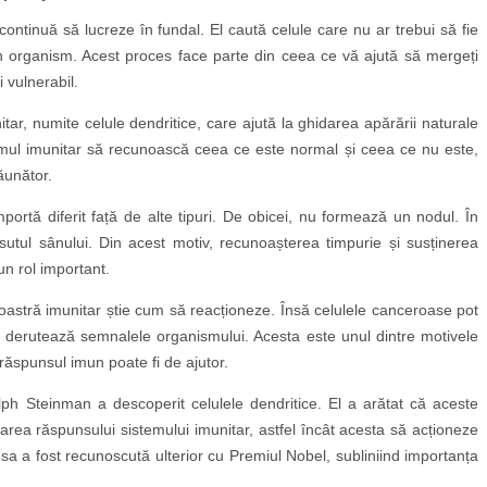
r continuă să lucreze în fundal. El caută celule care nu ar trebui să fie
în organism. Acest proces face parte din ceea ce vă ajută să mergeți
i vulnerabil.
itar, numite celule dendritice, care ajută la ghidarea apărării naturale
temul imunitar să recunoască ceea ce este normal și ceea ce nu este,
ăunător.
ortă diferit față de alte tipuri. De obicei, nu formează un nodul. În
sutul sânului. Din acest motiv, recunoașterea timpurie și susținerea
un rol important.
astră imunitar știe cum să reacționeze. Însă celulele canceroase pot
u derutează semnalele organismului. Acesta este unul dintre motivele
răspunsul imun poate fi de ajutor.
lph Steinman a descoperit celulele dendritice. El a arătat că aceste
darea răspunsului sistemului imunitar, astfel încât acesta să acționeze
a a fost recunoscută ulterior cu Premiul Nobel, subliniind importanța