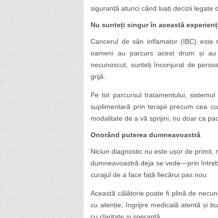
siguranță atunci când luați decizii legate
Nu sunteți singur în această experien
Cancerul de sân inflamator (IBC) este r
oameni au parcurs acest drum și au g
necunoscut, sunteți înconjurat de perso
grijă.
Pe tot parcursul tratamentului, sistemu
suplimentară prin terapii precum cea cu 
modalitate de a vă sprijini, nu doar ca pa
Onorând puterea dumneavoastră
Niciun diagnostic nu este ușor de primit,
dumneavoastră deja se vede—prin întrebăr
curajul de a face față fiecărui pas nou.
Această călătorie poate fi plină de necuno
cu atenție, îngrijire medicală atentă și 
cu claritate și speranță.