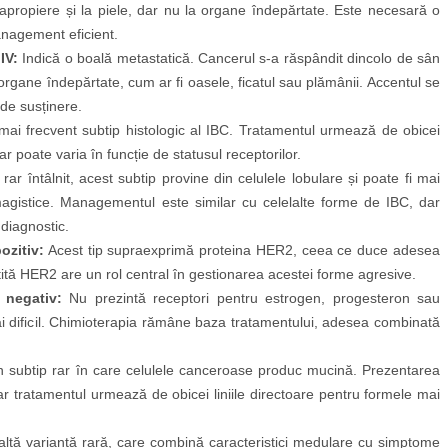
in apropiere și la piele, dar nu la organe îndepărtate. Este necesară o
nagement eficient.
IV:
Indică o boală metastatică. Cancerul s-a răspândit dincolo de sân
re organe îndepărtate, cum ar fi oasele, ficatul sau plămânii. Accentul se
 de susținere.
ai frecvent subtip histologic al IBC. Tratamentul urmează de obicei
r poate varia în funcție de statusul receptorilor.
rar întâlnit, acest subtip provine din celulele lobulare și poate fi mai
imagistice. Managementul este similar cu celelalte forme de IBC, dar
diagnostic.
ozitiv:
Acest tip supraexprimă proteina HER2, ceea ce duce adesea
ntită HER2 are un rol central în gestionarea acestei forme agresive.
 negativ:
Nu prezintă receptori pentru estrogen, progesteron sau
 dificil. Chimioterapia rămâne baza tratamentului, adesea combinată
 subtip rar în care celulele canceroase produc mucină. Prezentarea
ar tratamentul urmează de obicei liniile directoare pentru formele mai
ltă variantă rară, care combină caracteristici medulare cu simptome