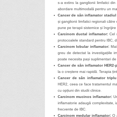
s-a extins la ganglionii limfatici d
abordare multimodală pentru un ma
Cancer de sân inflamator stadiul 
și ganglionii limfatici regionali căt
pune pe terapii sistemice și îngrijire
Carcinom ductal inflamator:
Cel m
protocoalele standard pentru IBC, da
Carcinom lobular inflamator:
Mai 
greu de detectat la investigațiile 
poate necesita pași suplimentari de 
Cancer de sân inflamator HER2-p
la o creștere mai rapidă. Terapia ți
Cancer de sân inflamator triplu
HER2, ceea ce face tratamentul mai
cu opțiuni din studii clinice.
Carcinom mucinos inflamator:
Un
inflamatorie adaugă complexitate, i
frecvente de IBC.
Carcinom medular inflamator:
O a