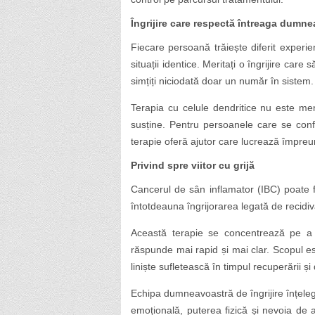
Îngrijire care respectă întreaga dumne
Fiecare persoană trăiește diferit experie
situații identice. Meritați o îngrijire car
simțiți niciodată doar un număr în sistem.
Terapia cu celule dendritice nu este men
susține. Pentru persoanele care se conf
terapie oferă ajutor care lucrează împreu
Privind spre viitor cu grijă
Cancerul de sân inflamator (IBC) poate f
întotdeauna îngrijorarea legată de recidiv
Această terapie se concentrează pe a 
răspunde mai rapid și mai clar. Scopul e
liniște sufletească în timpul recuperării ș
Echipa dumneavoastră de îngrijire înțeleg
emoțională, puterea fizică și nevoia de a 