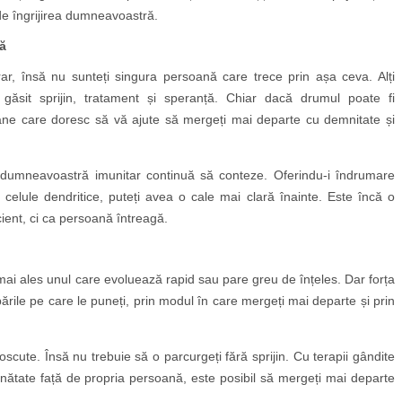
 de îngrijirea dumneavoastră.
ță
ar, însă nu sunteți singura persoană care trece prin așa ceva. Alți
ăsit sprijin, tratament și speranță. Chiar dacă drumul poate fi
ane care doresc să vă ajute să mergeți mai departe cu demnitate și
l dumneavoastră imunitar continuă să conteze. Oferindu-i îndrumare
celule dendritice, puteți avea o cale mai clară înainte. Este încă o
cient, ci ca persoană întreagă.
 mai ales unul care evoluează rapid sau pare greu de înțeles. Dar forța
ile pe care le puneți, prin modul în care mergeți mai departe și prin
scute. Însă nu trebuie să o parcurgeți fără sprijin. Cu terapii gândite
bunătate față de propria persoană, este posibil să mergeți mai departe