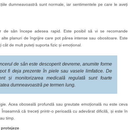
acțiile dumneavoastră sunt normale, iar sentimentele pe care le aveți
er de sân începe adesea rapid. Este posibil să vi se recomande
u alte planuri de îngrijire care pot părea intense sau obositoare. Este
i cât de mult puteți suporta fizic și emoțional.
ancerul de sân este descoperit devreme, anumite forme
pot fi deja prezente în piele sau vasele limfatice. De
ent și monitorizarea medicală regulată sunt foarte
tatea dumneavoastră pe termen lung.
ergie. Acea oboseală profundă sau greutate emoțională nu este ceva
Înseamnă că treceți printr-o perioadă cu adevărat dificilă, și este în
sau timp.
 protejeze