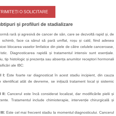
TRIMITEȚI O SOLICITARE
tipuri și profiluri de stadializare
ormă rară și agresivă de cancer de sân, care se dezvoltă rapid și, de
În schimb, face ca sânul să pară umflat, roșu și cald, fiind adesea
icei blocarea vaselor limfatice din piele de către celulele canceroase,
tic. Diagnosticarea rapidă și tratamentul intensiv sunt esențiale.
adiu, tip histologic și prezența sau absența anumitor receptori hormonali
sificări ale IBC:
 I:
Este foarte rar diagnosticat în acest stadiu incipient, din cauza
identificat atât de devreme, se inițiază tratament local și sistemic
 II:
Cancerul este încă considerat localizat, dar modificările pielii și
ente. Tratamentul include chimioterapie, intervenție chirurgicală și
II:
Este cel mai frecvent stadiu la momentul diagnosticului. Cancerul