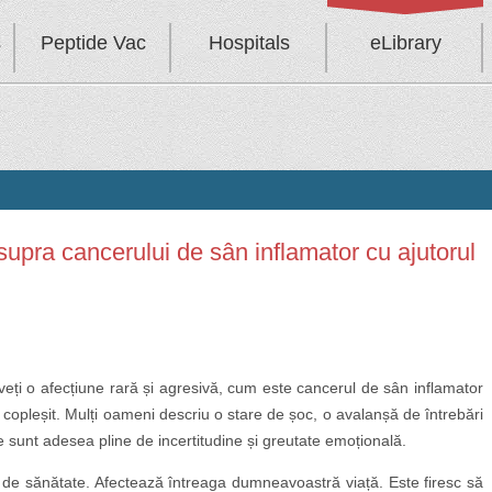
s
Peptide Vac
Hospitals
eLibrary
supra cancerului de sân inflamator cu ajutorul
veți o afecțiune rară și agresivă, cum este cancerul de sân inflamator
ți copleșit. Mulți oameni descriu o stare de șoc, o avalanșă de întrebări
le sunt adesea pline de incertitudine și greutate emoțională.
de sănătate. Afectează întreaga dumneavoastră viață. Este firesc să