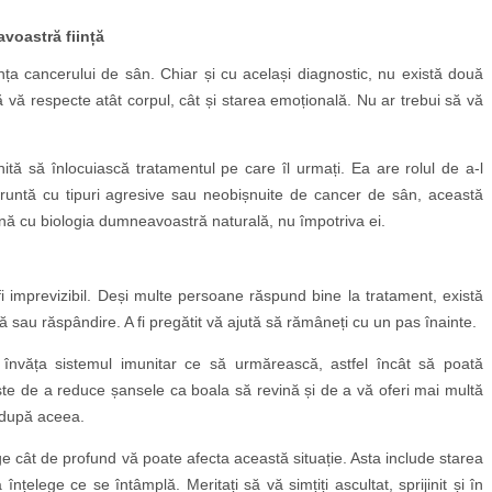
avoastră ființă
nța cancerului de sân. Chiar și cu același diagnostic, nu există două
e să vă respecte atât corpul, cât și starea emoțională. Nu ar trebui să vă
ită să înlocuiască tratamentul pe care îl urmați. Ea are rolul de a-l
runtă cu tipuri agresive sau neobișnuite de cancer de sân, această
nă cu biologia dumneavoastră naturală, nu împotriva ei.
i imprevizibil. Deși multe persoane răspund bine la tratament, există
ă sau răspândire. A fi pregătit vă ajută să rămâneți cu un pas înainte.
învăța sistemul imunitar ce să urmărească, astfel încât să poată
ste de a reduce șansele ca boala să revină și de a vă oferi mai multă
i după aceea.
e cât de profund vă poate afecta această situație. Asta include starea
înțelege ce se întâmplă. Meritați să vă simțiți ascultat, sprijinit și în