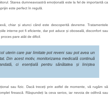
 viitorul. Starea dumneavoastră emoțională este la fel de importantă ca
prijin este perfect în regulă.
lexă, chiar și atunci când este descoperită devreme. Tratamentele
piile interne pot fi eficiente, dar pot aduce și oboseală, disconfort sau
 proces pare atât de dificil.
ol uterin care par limitate pot reveni sau pot avea un
at. Din acest motiv, monitorizarea medicală continuă
dată, ci esențială pentru sănătatea și liniștea
oțional sau fizic. Dacă treceți prin astfel de momente, vă rugăm să
omplet firească. Răspundeți la ceva serios, iar nevoia de odihnă sau