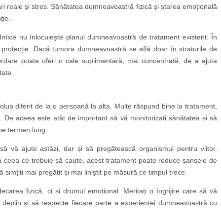
ri reale și stres. Sănătatea dumneavoastră fizică și starea emoțională
ție.
ndritice nu înlocuiește planul dumneavoastră de tratament existent. În
protecție. Dacă tumora dumneavoastră se află doar în straturile de
bordare poate oferi o cale suplimentară, mai concentrată, de a ajuta
tate.
olua diferit de la o persoană la alta. Multe răspund bine la tratament,
. De aceea este atât de important să vă monitorizați sănătatea și să
pe termen lung.
ă vă ajute astăzi, dar și să pregătească organismul pentru viitor.
 ceea ce trebuie să caute, acest tratament poate reduce șansele de
 simțiți mai pregătit și mai liniștit pe măsură ce timpul trece.
carea fizică, ci și drumul emoțional. Meritați o îngrijire care să vă
 deplin și să respecte fiecare parte a experienței dumneavoastră cu