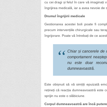
cu cei dragi și felul în care vă imaginați
îngrijirea medicală, iar a avea nevoie de s
Drumul îngrijirii medicale
Gestionarea acestei boli poate fi comp
precum intervențiile chirurgicale sau tera
îngrijorare. Poate vă întrebați de ce acest
Chiar și cancerele de c
comportament neaștept
nu este doar recoman
dumneavoastră.
Este obișnuit să vă simțiți epuizată em
rețineți că reacția dumneavoastră este c
sprijin nu este o slăbiciune.
Corpul dumneavoastră are încă putere