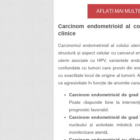
AFLAȚI MAI MUL
Carcinom endometrioid al colu
clinice
Carcinomul endometrioid al colului ute
structură și aspect celular cu cancerul e
uterin asociate cu HPV, variantele endo
confundate cu tumori care provin din end
cu exactitate locul de origine al tumorii.
ca agresivitate în funcție de anumite caract
Carcinom endometrioid de grad 
Poate răspunde bine la intervenț
prognostic favorabil.
Carcinom endometrioid de grad î
nucleului și activitate mitotică
monitorizare atentă.
Carcinom endometrioid cu difer