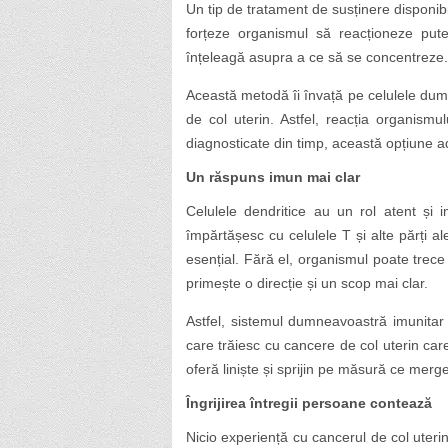
Un tip de tratament de susținere disponibi
forțeze organismul să reacționeze put
înțeleagă asupra a ce să se concentreze.
Această metodă îi învață pe celulele dum
de col uterin. Astfel, reacția organism
diagnosticate din timp, această opțiune ad
Un răspuns imun mai clar
Celulele dendritice au un rol atent și 
împărtășesc cu celulele T și alte părți a
esențial. Fără el, organismul poate trec
primește o direcție și un scop mai clar.
Astfel, sistemul dumneavoastră imunitar
care trăiesc cu cancere de col uterin care
oferă liniște și sprijin pe măsură ce merg
Îngrijirea întregii persoane contează
Nicio experiență cu cancerul de col uteri