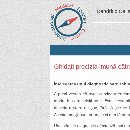
Dendritic Cell
Ghidați precizia imună cătr
Înțelegerea unui diagnostic care schi
A primi vestea că aveți carcinom endome
modul în care priviți totul. Este firesc 
descriu o stare de șoc, fără să știe c
Aceste emoții sunt normale și merită aten
Un astfel de diagnostic afectează mai mul