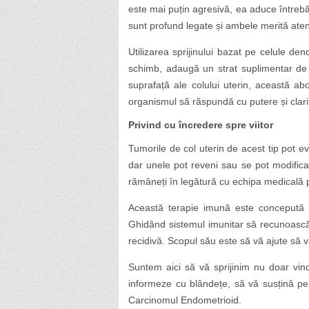
este mai puțin agresivă, ea aduce întrebă
sunt profund legate și ambele merită aten
Utilizarea sprijinului bazat pe celule de
schimb, adaugă un strat suplimentar de 
suprafață ale colului uterin, această a
organismul să răspundă cu putere și clari
Privind cu încredere spre viitor
Tumorile de col uterin de acest tip pot ev
dar unele pot reveni sau se pot modifica
rămâneți în legătură cu echipa medicală 
Această terapie imună este concepută s
Ghidând sistemul imunitar să recunoască
recidivă. Scopul său este să vă ajute să vă
Suntem aici să vă sprijinim nu doar vinde
informeze cu blândețe, să vă susțină pe
Carcinomul Endometrioid.