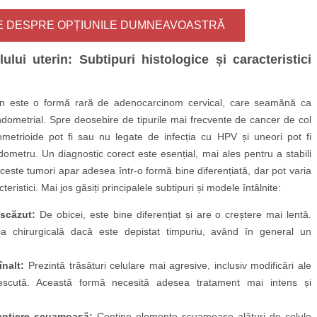
TE DESPRE OPȚIUNILE DUMNEAVOASTRĂ
lui uterin: Subtipuri histologice și caracteristici
rin este o formă rară de adenocarcinom cervical, care seamănă ca
ndometrial. Spre deosebire de tipurile mai frecvente de cancer de col
metrioide pot fi sau nu legate de infecția cu HPV și uneori pot fi
ometru. Un diagnostic corect este esențial, mai ales pentru a stabili
 Aceste tumori apar adesea într-o formă bine diferențiată, dar pot varia
eristici. Mai jos găsiți principalele subtipuri și modele întâlnite:
scăzut:
De obicei, este bine diferențiat și are o creștere mai lentă.
ia chirurgicală dacă este depistat timpuriu, având în general un
nalt:
Prezintă trăsături celulare mai agresive, inclusiv modificări ale
 crescută. Această formă necesită adesea tratament mai intens și
ențiere scuamoasă:
Conține elemente scuamoase alături de celule