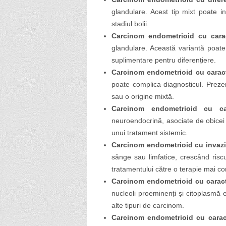
glandulare. Acest tip mixt poate i
stadiul bolii.
Carcinom endometrioid cu carac
glandulare. Această variantă poat
suplimentare pentru diferențiere.
Carcinom endometrioid cu caracte
poate complica diagnosticul. Prez
sau o origine mixtă.
Carcinom endometrioid cu cara
neuroendocrină, asociate de obicei
unui tratament sistemic.
Carcinom endometrioid cu invazi
sânge sau limfatice, crescând risc
tratamentului către o terapie mai c
Carcinom endometrioid cu caracte
nucleoli proeminenți și citoplasmă eo
alte tipuri de carcinom.
Carcinom endometrioid cu caracte