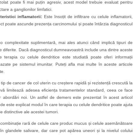
 izolat poate fi mai puțin agresiv, acest model trebuie evaluat pentru
tare a ganglionilor limfatici.
ristici inflamatorii:
Este însoțit de infiltrare cu celule inflamatorii,
ect poate ascunde prezența carcinomului și poate întârzia diagnosticul
o complexitate suplimentară, mai ales atunci când implică tipuri de
e diferite. Dacă diagnosticul dumneavoastră include una dintre aceste
 terapia cu celule dendritice este studiată poate oferi informații
azate pe sistemul imunitar. Puteți afla mai multe în aceste articole
te.
tip de cancer de col uterin cu creștere rapidă și rezistență crescută la
ivă limitează adesea eficiența tratamentelor standard, ceea ce face
 abordări noi. Un astfel de demers este prezentat în acest articol
nde este explicat modul în care terapia cu celule dendritice poate ajuta
e distinctive ale acestei tumori.
 combinație rară de celule care produc mucus și celule asemănătoare
n glandele salivare, dar care pot apărea uneori și la nivelul colului