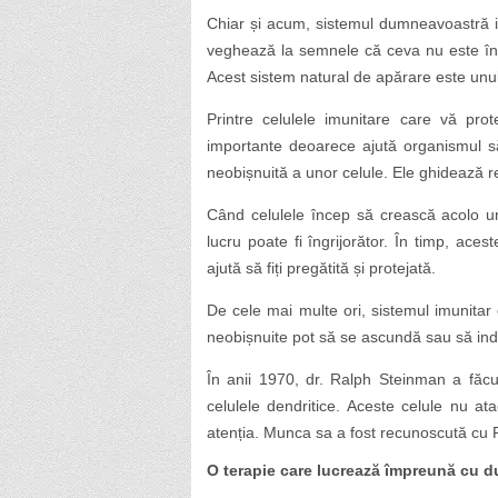
Chiar și acum, sistemul dumneavoastră i
veghează la semnele că ceva nu este în 
Acest sistem natural de apărare este unul
Printre celulele imunitare care vă pro
importante deoarece ajută organismul s
neobișnuită a unor celule. Ele ghidează r
Când celulele încep să crească acolo un
lucru poate fi îngrijorător. În timp, ace
ajută să fiți pregătită și protejată.
De cele mai multe ori, sistemul imunitar 
neobișnuite pot să se ascundă sau să indu
În anii 1970, dr. Ralph Steinman a făcut
celulele dendritice. Aceste celule nu ata
atenția. Munca sa a fost recunoscută cu Pr
O terapie care lucrează împreună cu 