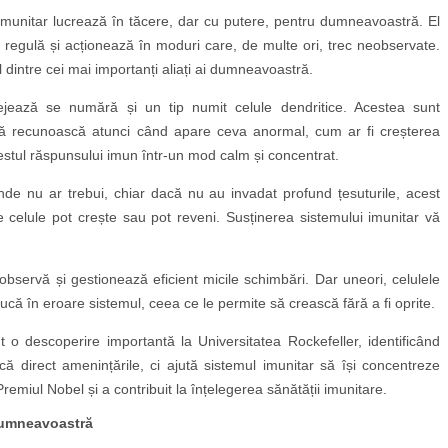
munitar lucrează în tăcere, dar cu putere, pentru dumneavoastră. El
regulă și acționează în moduri care, de multe ori, trec neobservate.
 dintre cei mai importanți aliați ai dumneavoastră.
tejează se numără și un tip numit celule dendritice. Acestea sunt
ă recunoască atunci când apare ceva anormal, cum ar fi creșterea
estul răspunsului imun într-un mod calm și concentrat.
de nu ar trebui, chiar dacă nu au invadat profund țesuturile, acest
ste celule pot crește sau pot reveni. Susținerea sistemului imunitar vă
observă și gestionează eficient micile schimbări. Dar uneori, celulele
că în eroare sistemul, ceea ce le permite să crească fără a fi oprite.
 o descoperire importantă la Universitatea Rockefeller, identificând
că direct amenințările, ci ajută sistemul imunitar să își concentreze
emiul Nobel și a contribuit la înțelegerea sănătății imunitare.
dumneavoastră