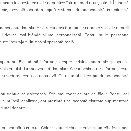
l acum folosește celulele dendritice într-un mod nou și atent. În loc să
ernic, această abordare ajută sistemul dumneavoastră imunitar să
neavoastră imunitare să recunoască anumite caracteristici ale tumorii
ului devine mai blândă și mai personalizată. Pentru multe persoane
uce încurajare liniștită și speranță reală.
important. Ele adună informații despre celulele anormale și apoi le
le sistemului dumneavoastră imunitar. Acest schimb de informații este
e cu vederea ceea ce contează. Cu ajutorul lui, corpul dumneavoastră
 nu trebuie să ghicească. Știe mai exact ce are de făcut. Pentru cei
 sunt încă localizate, dar prezintă risc, această claritate suplimentară
eți mai departe.
n nu seamănă cu alta. Chiar și atunci când medicii spun că afecțiunea