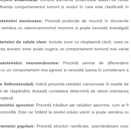
nfluența comportamentul tumorii și modul în care este clasificată în
teristici mucinoase:
Prezintă producție de mucină în structurile
e semăna cu adenocarcinomul mucinos și poate necesita investigații
ristici de celule clare:
Include zone cu citoplasmă clară, ceea ce
ența acestor zone poate sugera un comportament tumoral mai variat
cteristici neuroendocrine:
Prezintă semne de diferențiere
 cu un comportament mai agresiv și necesită luarea în considerare a
e limfovasculară:
Indică prezența celulelor canceroase în vasele de
ul de răspândire. Această constatare determină de obicei orientarea
omplexă.
ristici apocrine:
Prezintă trăsături ale celulelor apocrine, cum ar fi
zinofilă. Este rar întâlnit la nivelul colului uterin și poate semăna cu
ristici papilare:
Prezintă structuri ramificate, asemănătoare unor