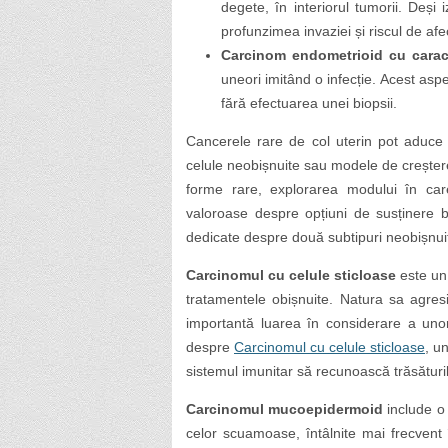
degete, în interiorul tumorii. Deși
profunzimea invaziei și riscul de afec
Carcinom endometrioid cu caracte
uneori imitând o infecție. Acest asp
fără efectuarea unei biopsii.
Cancerele rare de col uterin pot aduce 
celule neobișnuite sau modele de creșter
forme rare, explorarea modului în care
valoroase despre opțiuni de susținere b
dedicate despre două subtipuri neobișnui
Carcinomul cu celule sticloase
este un 
tratamentele obișnuite. Natura sa agres
importantă luarea în considerare a unor
despre
Carcinomul cu celule sticloase
, u
sistemul imunitar să recunoască trăsăturil
Carcinomul mucoepidermoid
include o
celor scuamoase, întâlnite mai frecvent î