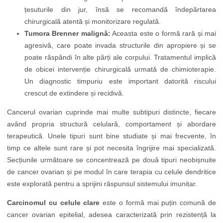
țesuturile din jur, însă se recomandă îndepărtarea
chirurgicală atentă și monitorizare regulată.
Tumora Brenner malignă:
Aceasta este o formă rară și mai
agresivă, care poate invada structurile din apropiere și se
poate răspândi în alte părți ale corpului. Tratamentul implică
de obicei intervenție chirurgicală urmată de chimioterapie.
Un diagnostic timpuriu este important datorită riscului
crescut de extindere și recidivă.
Cancerul ovarian cuprinde mai multe subtipuri distincte, fiecare
având propria structură celulară, comportament și abordare
terapeutică. Unele tipuri sunt bine studiate și mai frecvente, în
timp ce altele sunt rare și pot necesita îngrijire mai specializată.
Secțiunile următoare se concentrează pe două tipuri neobișnuite
de cancer ovarian și pe modul în care terapia cu celule dendritice
este explorată pentru a sprijini răspunsul sistemului imunitar.
Carcinomul cu celule clare
este o formă mai puțin comună de
cancer ovarian epitelial, adesea caracterizată prin rezistență la