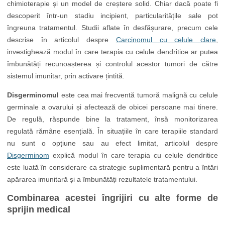
chimioterapie și un model de creștere solid. Chiar dacă poate fi
descoperit într-un stadiu incipient, particularitățile sale pot
îngreuna tratamentul. Studii aflate în desfășurare, precum cele
descrise în articolul despre
Carcinomul cu celule clare
,
investighează modul în care terapia cu celule dendritice ar putea
îmbunătăți recunoașterea și controlul acestor tumori de către
sistemul imunitar, prin activare țintită.
Disgerminomul
este cea mai frecventă tumoră malignă cu celule
germinale a ovarului și afectează de obicei persoane mai tinere.
De regulă, răspunde bine la tratament, însă monitorizarea
regulată rămâne esențială. În situațiile în care terapiile standard
nu sunt o opțiune sau au efect limitat, articolul despre
Disgerminom
explică modul în care terapia cu celule dendritice
este luată în considerare ca strategie suplimentară pentru a întări
apărarea imunitară și a îmbunătăți rezultatele tratamentului.
Combinarea acestei îngrijiri cu alte forme de
sprijin medical