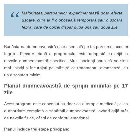
Majoritatea persoanelor experimentează doar efecte
ușoare, cum ar fi o oboseală temporară sau o ușoară
febră, care de obicei dispar după una sau două zile.
Bunăstarea dumneavoastră este esențială pe tot parcursul acestei
îngrijiri. Fiecare etapă a programului este adaptată cu grijă la
nevoile dumneavoastră specifice. Mulți pacienți spun că se simt
mai liniștiți și încurajați pe măsură ce tratamentul avansează, cu
un disconfort minim.
Planul dumneavoastră de sprijin imunitar pe 17
zile
Acest program este conceput nu doar ca o terapie medicală, ci ca
o abordare completă a sănătății dumneavoastră, având grijă atât
de nevoile fizice, cât și de confortul emoțional.
Planul include trei etape principale: