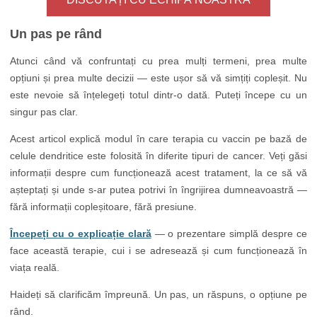
Un pas pe rând
Atunci când vă confruntați cu prea mulți termeni, prea multe
opțiuni și prea multe decizii — este ușor să vă simțiți copleșit. Nu
este nevoie să înțelegeți totul dintr-o dată. Puteți începe cu un
singur pas clar.
Acest articol explică modul în care terapia cu vaccin pe bază de
celule dendritice este folosită în diferite tipuri de cancer. Veți găsi
informații despre cum funcționează acest tratament, la ce să vă
așteptați și unde s-ar putea potrivi în îngrijirea dumneavoastră —
fără informații copleșitoare, fără presiune.
Începeți cu o explicație clară
— o prezentare simplă despre ce
face această terapie, cui i se adresează și cum funcționează în
viața reală.
Haideți să clarificăm împreună. Un pas, un răspuns, o opțiune pe
rând.