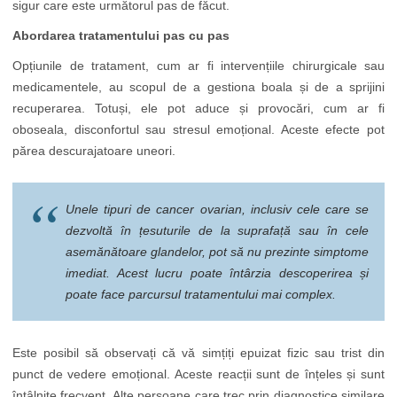
sigur care este următorul pas de făcut.
Abordarea tratamentului pas cu pas
Opțiunile de tratament, cum ar fi intervențiile chirurgicale sau
medicamentele, au scopul de a gestiona boala și de a sprijini
recuperarea. Totuși, ele pot aduce și provocări, cum ar fi
oboseala, disconfortul sau stresul emoțional. Aceste efecte pot
părea descurajatoare uneori.
Unele tipuri de cancer ovarian, inclusiv cele care se
dezvoltă în țesuturile de la suprafață sau în cele
asemănătoare glandelor, pot să nu prezinte simptome
imediat. Acest lucru poate întârzia descoperirea și
poate face parcursul tratamentului mai complex.
Este posibil să observați că vă simțiți epuizat fizic sau trist din
punct de vedere emoțional. Aceste reacții sunt de înțeles și sunt
întâlnite frecvent. Alte persoane care trec prin diagnostice similare