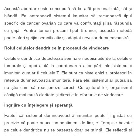
Această abordare este concepută să fie atât personalizată, cât și
blândă. Ea antrenează sistemul imunitar să recunoască tipul
specific de cancer ovarian cu care vă confruntați și să răspundă
cu grijă. Pentru tumori precum tipul Brenner, această metodă
poate oferi sprijin semnificativ și adaptat nevoilor dumneavoastră.
Rolul celulelor dendritice în procesul de vindecare
Celulele dendritice detectează semnale neobișnuite de la celulele
tumorale și apoi ajută la coordonarea altor părți ale sistemului
imunitar, cum ar fi celulele T. Ele sunt ca niște ghizi și profesori în
rețeaua dumneavoastră imunitară. Fără ele, sistemul ar putea să
nu știe cum să reacționeze corect. Cu ajutorul lor, organismul
câștigă mai multă claritate și direcție în eforturile de vindecare.
Îngrijire cu înțelegere și speranță
Faptul că sistemul dumneavoastră imunitar poate fi ghidat cu
precizie vă poate aduce un sentiment de liniște. Terapiile bazate
pe celule dendritice nu se bazează doar pe știință. Ele reflectă și