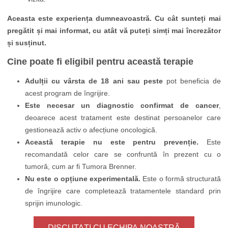
Aceasta este experiența dumneavoastră. Cu cât sunteți mai
pregătit și mai informat, cu atât vă puteți simți mai încrezător
și susținut.
Cine poate fi eligibil pentru această terapie
Adulții cu vârsta de 18 ani sau peste
pot beneficia de
acest program de îngrijire.
Este necesar un diagnostic confirmat de cancer
,
deoarece acest tratament este destinat persoanelor care
gestionează activ o afecțiune oncologică.
Această terapie nu este pentru prevenție.
Este
recomandată celor care se confruntă în prezent cu o
tumoră, cum ar fi Tumora Brenner.
Nu este o opțiune experimentală.
Este o formă structurată
de îngrijire care completează tratamentele standard prin
sprijin imunologic.
DISCUTAȚI CU ECHIPA NOASTRĂ