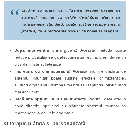
Studiile au arătat că utilizarea terapiei bazate pe
sistemul imunitar cu celule dendritice, alături de
tratamentele standard, poate susține recuperarea și
poate ajuta la reducerea riscului ca boala să reapară.
După intervenția chirurgicală:
Această metodă poate
reduce probabilitatea ca afecțiunea să revină, oferindu-vă un
plus de liniște sufletească.
Împreună cu chimioterapia:
Această îngrijire ghidată de
sistemul imunitar poate susține efectele chimioterapiei,
ajutând organismul dumneavoastră să răspundă într-un mod
mai echilibrat.
Dacă alte opțiuni nu au avut efectul dorit:
Poate oferi o
nouă direcție, sprijinind cu blândețe sistemul imunitar să
reacționeze la celulele anormale.
O terapie blândă și personalizată