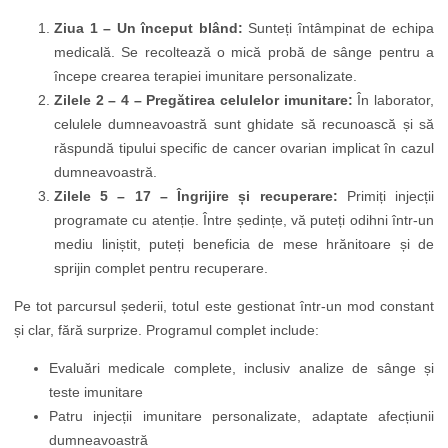
Ziua 1 – Un început blând:
Sunteți întâmpinat de echipa
medicală. Se recoltează o mică probă de sânge pentru a
începe crearea terapiei imunitare personalizate.
Zilele 2 – 4 – Pregătirea celulelor imunitare:
În laborator,
celulele dumneavoastră sunt ghidate să recunoască și să
răspundă tipului specific de cancer ovarian implicat în cazul
dumneavoastră.
Zilele 5 – 17 – Îngrijire și recuperare:
Primiți injecții
programate cu atenție. Între ședințe, vă puteți odihni într-un
mediu liniștit, puteți beneficia de mese hrănitoare și de
sprijin complet pentru recuperare.
Pe tot parcursul șederii, totul este gestionat într-un mod constant
și clar, fără surprize. Programul complet include:
Evaluări medicale complete, inclusiv analize de sânge și
teste imunitare
Patru injecții imunitare personalizate, adaptate afecțiunii
dumneavoastră