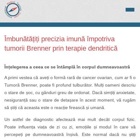
Îmbunătățiți precizia imună împotriva
tumorii Brenner prin terapie dendritică
Înțelegerea a ceea ce se întâmplă în corpul dumneavoastră
A primi vestea că aveți o formă rară de cancer ovarian, cum ar fi o
Tumoră Brenner, poate fi profund tulburător. Mulți oameni descriu
o stare de șoc, cu gânduri greu de ordonat. Dacă simțiți anxietate,
nesiguranță sau o stare de detașare în acest moment, vă rugăm
să știți că aceasta este o reacție firească și umană.
Un astfel de diagnostic afectează mai mult decât corpul fizic.
Poate influența viața de zi cu zi, emoțiile și modul în care vă
percepeți pe dumneavoastră înșivă. Este normal dacă nu știți