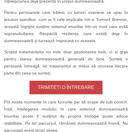
înțelepciunea deja prezentă în corpul dumneavoastră.
Pentru persoanele care trăiesc cu tumori ovariene ce apar în
țesuturi specifice, cum ar fi cele implicate într-o Tumoră Brenner,
această îngrijire susține sistemul imunitar într-un mod care evită
suprasolicitarea. Respectă reziliența care există deja în
dumneavoastră și lucrează împreună cu aceasta.
Scopul tratamentului nu este doar gestionarea bolii, ci și grija
pentru starea dumneavoastră generală de bine. Sunteți o
persoană întreagă, iar tratamentul ar trebui să onoreze fiecare
parte din ceea ce sunteți.
TRIMITEȚI O ÎNTREBARE
Pot exista momente în care lucrurile par să scape de sub control.
Însă, înțelegerea modului în care sistemul dumneavoastră
imunitar poate fi susținut de propria biologie poate aduce
stabilitate. Pe tot parcursul, rămâneți dumneavoastră înșivă. Nu
parcurgeți acest drum singur.