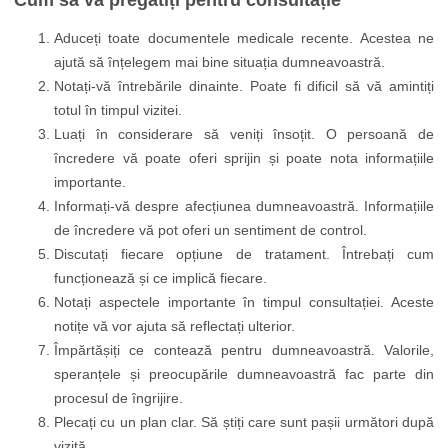
Cum să vă pregătiți pentru consultație
Aduceți toate documentele medicale recente. Acestea ne
ajută să înțelegem mai bine situația dumneavoastră.
Notați-vă întrebările dinainte. Poate fi dificil să vă amintiți
totul în timpul vizitei.
Luați în considerare să veniți însoțit. O persoană de
încredere vă poate oferi sprijin și poate nota informațiile
importante.
Informați-vă despre afecțiunea dumneavoastră. Informațiile
de încredere vă pot oferi un sentiment de control.
Discutați fiecare opțiune de tratament. Întrebați cum
funcționează și ce implică fiecare.
Notați aspectele importante în timpul consultației. Aceste
notițe vă vor ajuta să reflectați ulterior.
Împărtășiți ce contează pentru dumneavoastră. Valorile,
speranțele și preocupările dumneavoastră fac parte din
procesul de îngrijire.
Plecați cu un plan clar. Să știți care sunt pașii următori după
vizită.