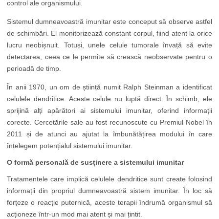
control ale organismului.
Sistemul dumneavoastră imunitar este conceput să observe astfel
de schimbări. El monitorizează constant corpul, fiind atent la orice
lucru neobișnuit. Totuși, unele celule tumorale învață să evite
detectarea, ceea ce le permite să crească neobservate pentru o
perioadă de timp.
În anii 1970, un om de știință numit Ralph Steinman a identificat
celulele dendritice. Aceste celule nu luptă direct. În schimb, ele
sprijină alți apărători ai sistemului imunitar, oferind informații
corecte. Cercetările sale au fost recunoscute cu Premiul Nobel în
2011 și de atunci au ajutat la îmbunătățirea modului în care
înțelegem potențialul sistemului imunitar.
O formă personală de susținere a sistemului imunitar
Tratamentele care implică celulele dendritice sunt create folosind
informații din propriul dumneavoastră sistem imunitar. În loc să
forțeze o reacție puternică, aceste terapii îndrumă organismul să
acționeze într-un mod mai atent și mai țintit.