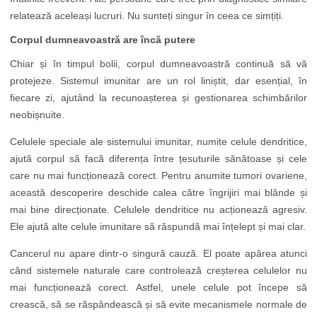
relatează aceleași lucruri. Nu sunteți singur în ceea ce simțiți.
Corpul dumneavoastră are încă putere
Chiar și în timpul bolii, corpul dumneavoastră continuă să vă
protejeze. Sistemul imunitar are un rol liniștit, dar esențial, în
fiecare zi, ajutând la recunoașterea și gestionarea schimbărilor
neobișnuite.
Celulele speciale ale sistemului imunitar, numite celule dendritice,
ajută corpul să facă diferența între țesuturile sănătoase și cele
care nu mai funcționează corect. Pentru anumite tumori ovariene,
această descoperire deschide calea către îngrijiri mai blânde și
mai bine direcționate. Celulele dendritice nu acționează agresiv.
Ele ajută alte celule imunitare să răspundă mai înțelept și mai clar.
Cancerul nu apare dintr-o singură cauză. El poate apărea atunci
când sistemele naturale care controlează creșterea celulelor nu
mai funcționează corect. Astfel, unele celule pot începe să
crească, să se răspândească și să evite mecanismele normale de