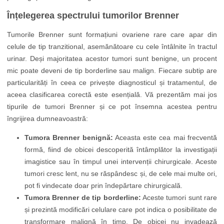
Înțelegerea spectrului tumorilor Brenner
Tumorile Brenner sunt formațiuni ovariene rare care apar din
celule de tip tranzitional, asemănătoare cu cele întâlnite în tractul
urinar. Deși majoritatea acestor tumori sunt benigne, un procent
mic poate deveni de tip borderline sau malign. Fiecare subtip are
particularități în ceea ce privește diagnosticul și tratamentul, de
aceea clasificarea corectă este esențială. Vă prezentăm mai jos
tipurile de tumori Brenner și ce pot însemna acestea pentru
îngrijirea dumneavoastră:
Tumora Brenner benignă:
Aceasta este cea mai frecventă
formă, fiind de obicei descoperită întâmplător la investigații
imagistice sau în timpul unei intervenții chirurgicale. Aceste
tumori cresc lent, nu se răspândesc și, de cele mai multe ori,
pot fi vindecate doar prin îndepărtare chirurgicală.
Tumora Brenner de tip borderline:
Aceste tumori sunt rare
și prezintă modificări celulare care pot indica o posibilitate de
transformare malignă în timp. De obicei nu invadează