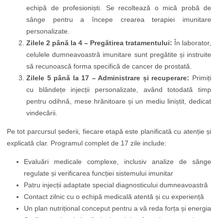
echipă de profesioniști. Se recoltează o mică probă de
sânge pentru a începe crearea terapiei imunitare
personalizate.
Zilele 2 până la 4 – Pregătirea tratamentului:
În laborator,
celulele dumneavoastră imunitare sunt pregătite și instruite
să recunoască forma specifică de cancer de prostată.
Zilele 5 până la 17 – Administrare și recuperare:
Primiți
cu blândețe injecții personalizate, având totodată timp
pentru odihnă, mese hrănitoare și un mediu liniștit, dedicat
vindecării.
Pe tot parcursul șederii, fiecare etapă este planificată cu atenție și
explicată clar. Programul complet de 17 zile include:
Evaluări medicale complexe, inclusiv analize de sânge
regulate și verificarea funcției sistemului imunitar
Patru injecții adaptate special diagnosticului dumneavoastră
Contact zilnic cu o echipă medicală atentă și cu experiență
Un plan nutrițional conceput pentru a vă reda forța și energia