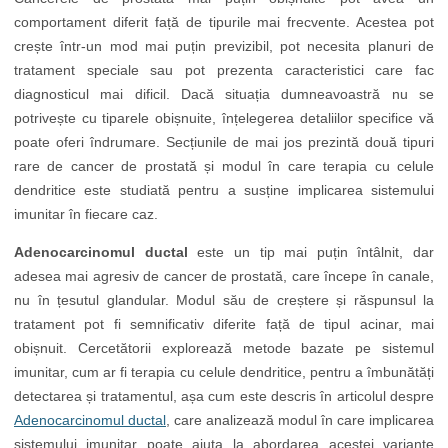
comportament diferit față de tipurile mai frecvente. Acestea pot
crește într-un mod mai puțin previzibil, pot necesita planuri de
tratament speciale sau pot prezenta caracteristici care fac
diagnosticul mai dificil. Dacă situația dumneavoastră nu se
potrivește cu tiparele obișnuite, înțelegerea detaliilor specifice vă
poate oferi îndrumare. Secțiunile de mai jos prezintă două tipuri
rare de cancer de prostată și modul în care terapia cu celule
dendritice este studiată pentru a susține implicarea sistemului
imunitar în fiecare caz.
Adenocarcinomul ductal
este un tip mai puțin întâlnit, dar
adesea mai agresiv de cancer de prostată, care începe în canale,
nu în țesutul glandular. Modul său de creștere și răspunsul la
tratament pot fi semnificativ diferite față de tipul acinar, mai
obișnuit. Cercetătorii explorează metode bazate pe sistemul
imunitar, cum ar fi terapia cu celule dendritice, pentru a îmbunătăți
detectarea și tratamentul, așa cum este descris în articolul despre
Adenocarcinomul ductal
, care analizează modul în care implicarea
sistemului imunitar poate ajuta la abordarea acestei variante