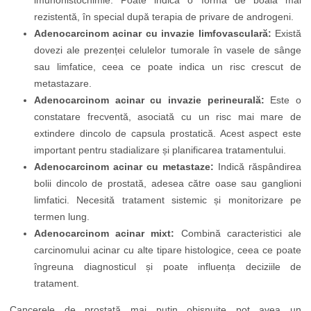
imunohistochimie. Poate indica o formă de boală mai
rezistentă, în special după terapia de privare de androgeni.
Adenocarcinom acinar cu invazie limfovasculară:
Există
dovezi ale prezenței celulelor tumorale în vasele de sânge
sau limfatice, ceea ce poate indica un risc crescut de
metastazare.
Adenocarcinom acinar cu invazie perineurală:
Este o
constatare frecventă, asociată cu un risc mai mare de
extindere dincolo de capsula prostatică. Acest aspect este
important pentru stadializare și planificarea tratamentului.
Adenocarcinom acinar cu metastaze:
Indică răspândirea
bolii dincolo de prostată, adesea către oase sau ganglioni
limfatici. Necesită tratament sistemic și monitorizare pe
termen lung.
Adenocarcinom acinar mixt:
Combină caracteristici ale
carcinomului acinar cu alte tipare histologice, ceea ce poate
îngreuna diagnosticul și poate influența deciziile de
tratament.
Cancerele de prostată mai puțin obișnuite pot avea un