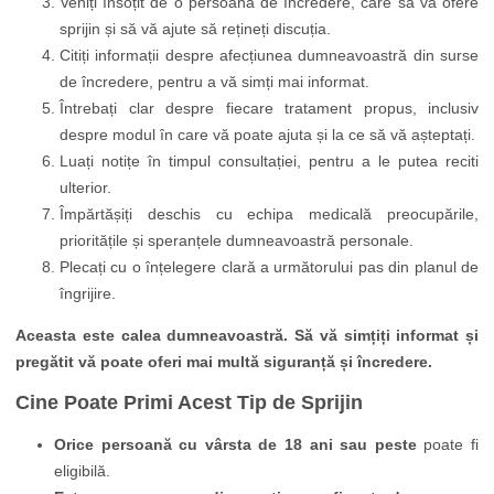
Veniți însoțit de o persoană de încredere, care să vă ofere
sprijin și să vă ajute să rețineți discuția.
Citiți informații despre afecțiunea dumneavoastră din surse
de încredere, pentru a vă simți mai informat.
Întrebați clar despre fiecare tratament propus, inclusiv
despre modul în care vă poate ajuta și la ce să vă așteptați.
Luați notițe în timpul consultației, pentru a le putea reciti
ulterior.
Împărtășiți deschis cu echipa medicală preocupările,
prioritățile și speranțele dumneavoastră personale.
Plecați cu o înțelegere clară a următorului pas din planul de
îngrijire.
Aceasta este calea dumneavoastră. Să vă simțiți informat și
pregătit vă poate oferi mai multă siguranță și încredere.
Cine Poate Primi Acest Tip de Sprijin
Orice persoană cu vârsta de 18 ani sau peste
poate fi
eligibilă.