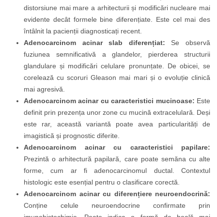
distorsiune mai mare a arhitecturii și modificări nucleare mai
evidente decât formele bine diferențiate. Este cel mai des
întâlnit la pacienții diagnosticați recent.
Adenocarcinom acinar slab diferențiat:
Se observă
fuziunea semnificativă a glandelor, pierderea structurii
glandulare și modificări celulare pronunțate. De obicei, se
corelează cu scoruri Gleason mai mari și o evoluție clinică
mai agresivă.
Adenocarcinom acinar cu caracteristici mucinoase:
Este
definit prin prezența unor zone cu mucină extracelulară. Deși
este rar, această variantă poate avea particularități de
imagistică și prognostic diferite.
Adenocarcinom acinar cu caracteristici papilare:
Prezintă o arhitectură papilară, care poate semăna cu alte
forme, cum ar fi adenocarcinomul ductal. Contextul
histologic este esențial pentru o clasificare corectă.
Adenocarcinom acinar cu diferențiere neuroendocrină:
Conține celule neuroendocrine confirmate prin