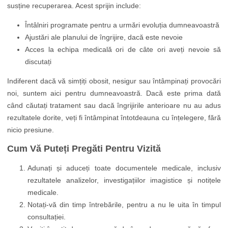
susține recuperarea. Acest sprijin include:
Întâlniri programate pentru a urmări evoluția dumneavoastră
Ajustări ale planului de îngrijire, dacă este nevoie
Acces la echipa medicală ori de câte ori aveți nevoie să
discutați
Indiferent dacă vă simțiți obosit, nesigur sau întâmpinați provocări
noi, suntem aici pentru dumneavoastră. Dacă este prima dată
când căutați tratament sau dacă îngrijirile anterioare nu au adus
rezultatele dorite, veți fi întâmpinat întotdeauna cu înțelegere, fără
nicio presiune.
Cum Vă Puteți Pregăti Pentru Vizită
Adunați și aduceți toate documentele medicale, inclusiv
rezultatele analizelor, investigațiilor imagistice și notițele
medicale.
Notați-vă din timp întrebările, pentru a nu le uita în timpul
consultației.