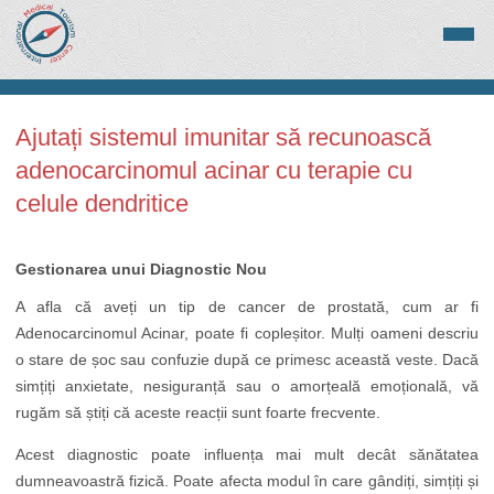
Ajutați sistemul imunitar să recunoască
adenocarcinomul acinar cu terapie cu
celule dendritice
Gestionarea unui Diagnostic Nou
A afla că aveți un tip de cancer de prostată, cum ar fi
Adenocarcinomul Acinar, poate fi copleșitor. Mulți oameni descriu
o stare de șoc sau confuzie după ce primesc această veste. Dacă
simțiți anxietate, nesiguranță sau o amorțeală emoțională, vă
rugăm să știți că aceste reacții sunt foarte frecvente.
Acest diagnostic poate influența mai mult decât sănătatea
dumneavoastră fizică. Poate afecta modul în care gândiți, simțiți și