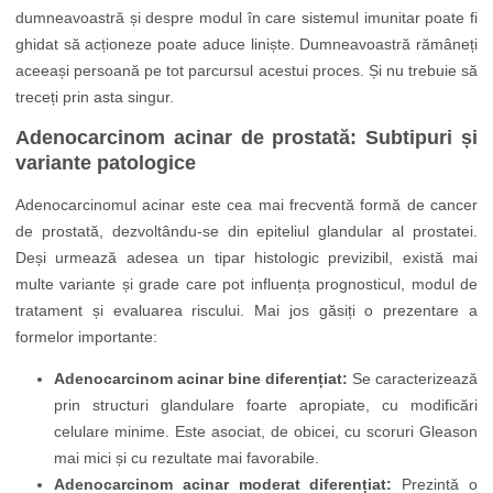
dumneavoastră și despre modul în care sistemul imunitar poate fi
ghidat să acționeze poate aduce liniște. Dumneavoastră rămâneți
aceeași persoană pe tot parcursul acestui proces. Și nu trebuie să
treceți prin asta singur.
Adenocarcinom acinar de prostată: Subtipuri și
variante patologice
Adenocarcinomul acinar este cea mai frecventă formă de cancer
de prostată, dezvoltându-se din epiteliul glandular al prostatei.
Deși urmează adesea un tipar histologic previzibil, există mai
multe variante și grade care pot influența prognosticul, modul de
tratament și evaluarea riscului. Mai jos găsiți o prezentare a
formelor importante:
Adenocarcinom acinar bine diferențiat:
Se caracterizează
prin structuri glandulare foarte apropiate, cu modificări
celulare minime. Este asociat, de obicei, cu scoruri Gleason
mai mici și cu rezultate mai favorabile.
Adenocarcinom acinar moderat diferențiat:
Prezintă o