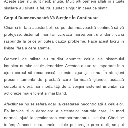
Aceste stări nu sunt neobișnuite. Mulți alți oameni aflați în situații
similare au simțit la fel. Nu sunteți singur în ceea ce simțiți.
Corpul Dumneavoastră Vă Susține În Continuare
Chiar și în fața acestei boli, corpul dumneavoastră continuă să vă
protejeze. Sistemul imunitar lucrează mereu pentru a identifica și
răspunde la orice ar putea cauza probleme. Face acest lucru în
liniște, fără a cere atenție.
Oamenii de știință au studiat anumite celule ale sistemului
imunitar numite celule dendritice. Acestea au un rol important în a
ajuta corpul să recunoască ce este sigur și ce nu. În afecțiuni
precum tumorile de prostată care formează glande, această
cercetare oferă noi modalități de a sprijini sistemul imunitar să
acționeze mai eficient și mai blând.
Afecțiunea nu se referă doar la creșterea necontrolată a celulelor.
Ea implică și o dereglare a sistemelor naturale care, în mod
normal, ajută la gestionarea comportamentului celular. Când se
întâmplă acest lucru, unele celule pot crește prea mult, se pot