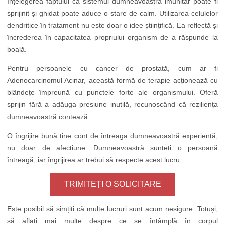
Înțelegerea faptului că sistemul dumneavoastră imunitar poate fi
sprijinit și ghidat poate aduce o stare de calm. Utilizarea celulelor
dendritice în tratament nu este doar o idee științifică. Ea reflectă și
încrederea în capacitatea propriului organism de a răspunde la
boală.
Pentru persoanele cu cancer de prostată, cum ar fi
Adenocarcinomul Acinar, această formă de terapie acționează cu
blândețe împreună cu punctele forte ale organismului. Oferă
sprijin fără a adăuga presiune inutilă, recunoscând că reziliența
dumneavoastră contează.
O îngrijire bună ține cont de întreaga dumneavoastră experiență,
nu doar de afecțiune. Dumneavoastră sunteți o persoană
întreagă, iar îngrijirea ar trebui să respecte acest lucru.
TRIMITEȚI O SOLICITARE
Este posibil să simțiți că multe lucruri sunt acum nesigure. Totuși,
să aflați mai multe despre ce se întâmplă în corpul