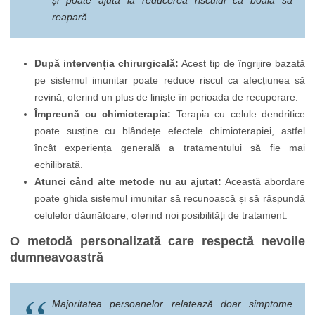
și poate ajuta la reducerea riscului ca boala să
reapară.
După intervenția chirurgicală:
Acest tip de îngrijire bazată
pe sistemul imunitar poate reduce riscul ca afecțiunea să
revină, oferind un plus de liniște în perioada de recuperare.
Împreună cu chimioterapia:
Terapia cu celule dendritice
poate susține cu blândețe efectele chimioterapiei, astfel
încât experiența generală a tratamentului să fie mai
echilibrată.
Atunci când alte metode nu au ajutat:
Această abordare
poate ghida sistemul imunitar să recunoască și să răspundă
celulelor dăunătoare, oferind noi posibilități de tratament.
O metodă personalizată care respectă nevoile
dumneavoastră
Majoritatea persoanelor relatează doar simptome