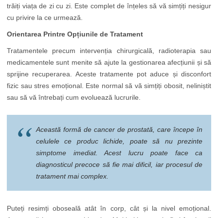
trăiți viața de zi cu zi. Este complet de înțeles să vă simțiți nesigur
cu privire la ce urmează.
Orientarea Printre Opțiunile de Tratament
Tratamentele precum intervenția chirurgicală, radioterapia sau
medicamentele sunt menite să ajute la gestionarea afecțiunii și să
sprijine recuperarea. Aceste tratamente pot aduce și disconfort
fizic sau stres emoțional. Este normal să vă simțiți obosit, neliniștit
sau să vă întrebați cum evoluează lucrurile.
Această formă de cancer de prostată, care începe în
celulele ce produc lichide, poate să nu prezinte
simptome imediat. Acest lucru poate face ca
diagnosticul precoce să fie mai dificil, iar procesul de
tratament mai complex.
Puteți resimți oboseală atât în corp, cât și la nivel emoțional.