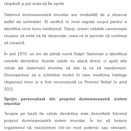
răspândi și pot evita să fie oprite.
Sistemul dumneavoastră imunitar are modalități de a observa
astfel de schimbări. El verifică în mod regulat corpul pentru a
identifica orice lucru neobișnuit. Totuși, uneori celulele canceroase
reușesc să evite să fie observate, ceea ce le permite să continue
să crească.
În anii 1970, un om de știință numit Ralph Steinman a identificat
celulele dendritice. Aceste celule nu atacă direct, ci ajută alte
celule ale sistemului imunitar să știe la ce să reacționeze.
Descoperirea sa a schimbat modul în care medicina înțelege
răspunsul imun și a fost recunoscută cu Premiul Nobel în anul
2011.
Sprijin personalizat din propriul dumneavoastră sistem
imunitar
Terapia pe bază de celule dendritice este dezvoltată folosind
propriul dumneavoastră sistem imunitar. În loc să forțeze
organismul să reacționeze într-un mod puternic sau stresant,