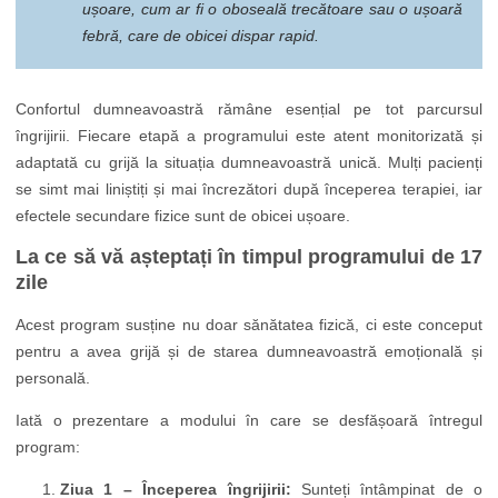
ușoare, cum ar fi o oboseală trecătoare sau o ușoară
febră, care de obicei dispar rapid.
Confortul dumneavoastră rămâne esențial pe tot parcursul
îngrijirii. Fiecare etapă a programului este atent monitorizată și
adaptată cu grijă la situația dumneavoastră unică. Mulți pacienți
se simt mai liniștiți și mai încrezători după începerea terapiei, iar
efectele secundare fizice sunt de obicei ușoare.
La ce să vă așteptați în timpul programului de 17
zile
Acest program susține nu doar sănătatea fizică, ci este conceput
pentru a avea grijă și de starea dumneavoastră emoțională și
personală.
Iată o prezentare a modului în care se desfășoară întregul
program:
Ziua 1 – Începerea îngrijirii:
Sunteți întâmpinat de o