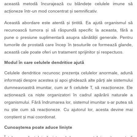
această metodă încurajează cu blândețe celulele imune să
acționeze într-un mod concentrat și semnificativ.
Această abordare este atentă și țintită. Ea ajută organismul să
recunoască tumora și să răspundă specific la aceasta, fără a
pune o presiune suplimentară asupra sănătății generale. Pentru
tumorile de prostată care încep în țesuturile ce formează glande,
această cale poate oferi un tratament sprijinitor și respectuos.
Modul în care celulele dendritice ajută
Celulele dendritice recunosc prezența celulelor anormale, adună
informații despre acestea și apoi ghidează alte părți ale sistemului
dumneavoastră imunitar, cum ar fi celulele T, să reacționeze. Ele
acționează ca niște organizatori în cadrul apărării naturale a
organismului. Fără îndrumarea lor, sistemul imunitar s-ar putea să
nu știe cum să reacționeze. Cu ajutorul lor, acesta devine mai
conștient și mai coordonat.
Cunoașterea poate aduce liniște