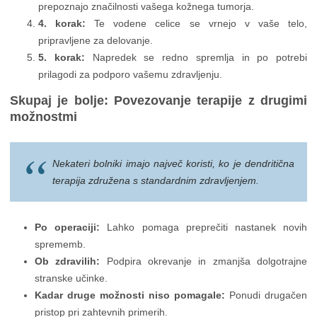
prepoznajo značilnosti vašega kožnega tumorja.
4. korak:
Te vodene celice se vrnejo v vaše telo,
pripravljene za delovanje.
5. korak:
Napredek se redno spremlja in po potrebi
prilagodi za podporo vašemu zdravljenju.
Skupaj je bolje: Povezovanje terapije z drugimi
možnostmi
Nekateri bolniki imajo največ koristi, ko je dendritična
terapija združena s standardnim zdravljenjem.
Po operaciji:
Lahko pomaga preprečiti nastanek novih
sprememb.
Ob zdravilih:
Podpira okrevanje in zmanjša dolgotrajne
stranske učinke.
Kadar druge možnosti niso pomagale:
Ponudi drugačen
pristop pri zahtevnih primerih.