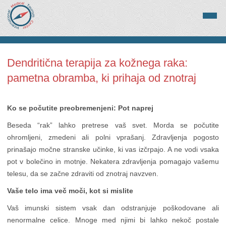
Dendritična terapija za kožnega raka:
pametna obramba, ki prihaja od znotraj
Ko se počutite preobremenjeni: Pot naprej
Beseda “rak” lahko pretrese vaš svet. Morda se počutite
ohromljeni, zmedeni ali polni vprašanj. Zdravljenja pogosto
prinašajo močne stranske učinke, ki vas izčrpajo. A ne vodi vsaka
pot v bolečino in motnje. Nekatera zdravljenja pomagajo vašemu
telesu, da se začne zdraviti od znotraj navzven.
Vaše telo ima več moči, kot si mislite
Vaš imunski sistem vsak dan odstranjuje poškodovane ali
nenormalne celice. Mnoge med njimi bi lahko nekoč postale