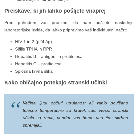
Preiskave, ki jih lahko pošljete vnaprej
Pred prihodom vas prosimo, da nam pošljete naslednje
laboratorijske izvide, da lahko pripravimo vaš individualni načrt:
HIV 1 in 2 (p24 Ag)
Sifilis TPHA in RPR
Hepatitis B – antigeni in protitelesa
Hepatitis C – protitelesa
Splošna krvna slika
Kako običajno potekajo stranski učinki
Večina ljudi občuti utrujenost ali rahlo povišano
telesno temperaturo za kratek čas. Resni stranski
učinki so redki, vendar vas bomo ves čas skrbno
spremljali.