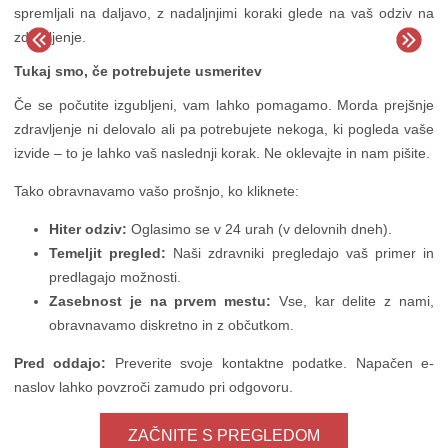
spremljali na daljavo, z nadaljnjimi koraki glede na vaš odziv na
zdravljenje.
Tukaj smo, če potrebujete usmeritev
Če se počutite izgubljeni, vam lahko pomagamo. Morda prejšnje
zdravljenje ni delovalo ali pa potrebujete nekoga, ki pogleda vaše
izvide – to je lahko vaš naslednji korak. Ne oklevajte in nam pišite.
Tako obravnavamo vašo prošnjo, ko kliknete:
Hiter odziv:
Oglasimo se v 24 urah (v delovnih dneh).
Temeljit pregled:
Naši zdravniki pregledajo vaš primer in
predlagajo možnosti.
Zasebnost je na prvem mestu:
Vse, kar delite z nami,
obravnavamo diskretno in z občutkom.
Pred oddajo:
Preverite svoje kontaktne podatke. Napačen e-
naslov lahko povzroči zamudo pri odgovoru.
ZAČNITE S PREGLEDOM