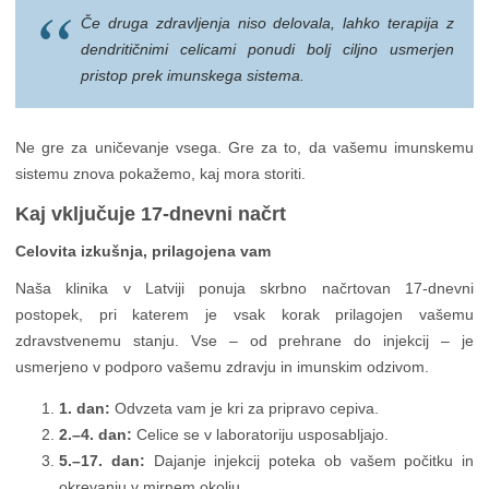
Če druga zdravljenja niso delovala, lahko terapija z
dendritičnimi celicami ponudi bolj ciljno usmerjen
pristop prek imunskega sistema.
Ne gre za uničevanje vsega. Gre za to, da vašemu imunskemu
sistemu znova pokažemo, kaj mora storiti.
Kaj vključuje 17-dnevni načrt
Celovita izkušnja, prilagojena vam
Naša klinika v Latviji ponuja skrbno načrtovan 17-dnevni
postopek, pri katerem je vsak korak prilagojen vašemu
zdravstvenemu stanju. Vse – od prehrane do injekcij – je
usmerjeno v podporo vašemu zdravju in imunskim odzivom.
1. dan:
Odvzeta vam je kri za pripravo cepiva.
2.–4. dan:
Celice se v laboratoriju usposabljajo.
5.–17. dan:
Dajanje injekcij poteka ob vašem počitku in
okrevanju v mirnem okolju.