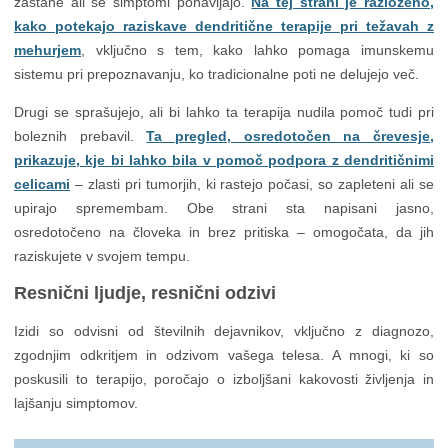
zastane ali se simptomi ponavljajo.
Na tej strani je razloženo,
kako potekajo raziskave dendritične terapije pri težavah z
mehurjem
, vključno s tem, kako lahko pomaga imunskemu
sistemu pri prepoznavanju, ko tradicionalne poti ne delujejo več.
Drugi se sprašujejo, ali bi lahko ta terapija nudila pomoč tudi pri
boleznih prebavil.
Ta pregled, osredotočen na črevesje,
prikazuje, kje bi lahko bila v pomoč podpora z dendritičnimi
celicami
– zlasti pri tumorjih, ki rastejo počasi, so zapleteni ali se
upirajo spremembam. Obe strani sta napisani jasno,
osredotočeno na človeka in brez pritiska – omogočata, da jih
raziskujete v svojem tempu.
Resnični ljudje, resnični odzivi
Izidi so odvisni od številnih dejavnikov, vključno z diagnozo,
zgodnjim odkritjem in odzivom vašega telesa. A mnogi, ki so
poskusili to terapijo, poročajo o izboljšani kakovosti življenja in
lajšanju simptomov.