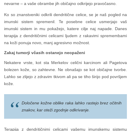
nevarne – a vaše obrambe jih običajno odkrijejo pravočasno.
Ko so znanstveniki odkrili dendritične celice, se je naš pogled na
imunski sistem spremenil. Te posebne celice usmerjajo vaš
imunski sistem in mu pokažejo, katere cilje naj napade. Danes
terapija z dendritičnimi celicami ljudem z rakavimi spremembami
na koži ponuja novo, manj agresivno možnost.
Zakaj tumorji včasih ostanejo neopaženi
Nekatere vrste, kot sta Merkelov celični karcinom ali Pagetova
bolezen kože, so zahtevne. Ne obnašajo se kot običajne tvorbe.
Lahko se zlijejo z zdravim tkivom ali pa se tiho širijo pod površjem
kože.
Določene kožne oblike raka lahko rastejo brez očitnih
znakov, kar oteži zgodnje odkrivanje.
Terapija z dendritičnimi celicami vašemu imunskemu sistemu