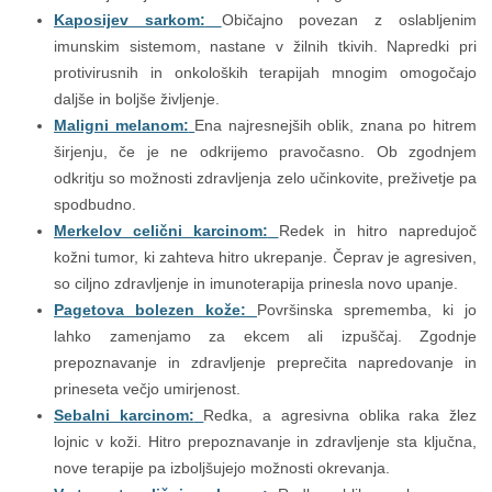
Kaposijev sarkom:
Običajno povezan z oslabljenim
imunskim sistemom, nastane v žilnih tkivih. Napredki pri
protivirusnih in onkoloških terapijah mnogim omogočajo
daljše in boljše življenje.
Maligni melanom:
Ena najresnejših oblik, znana po hitrem
širjenju, če je ne odkrijemo pravočasno. Ob zgodnjem
odkritju so možnosti zdravljenja zelo učinkovite, preživetje pa
spodbudno.
Merkelov celični karcinom:
Redek in hitro napredujoč
kožni tumor, ki zahteva hitro ukrepanje. Čeprav je agresiven,
so ciljno zdravljenje in imunoterapija prinesla novo upanje.
Pagetova bolezen kože:
Površinska sprememba, ki jo
lahko zamenjamo za ekcem ali izpuščaj. Zgodnje
prepoznavanje in zdravljenje preprečita napredovanje in
prineseta večjo umirjenost.
Sebalni karcinom:
Redka, a agresivna oblika raka žlez
lojnic v koži. Hitro prepoznavanje in zdravljenje sta ključna,
nove terapije pa izboljšujejo možnosti okrevanja.