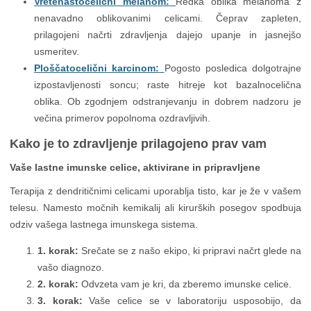
Vretenastocelični melanom:
Redka oblika melanoma z
nenavadno oblikovanimi celicami. Čeprav zapleten,
prilagojeni načrti zdravljenja dajejo upanje in jasnejšo
usmeritev.
Ploščatocelični karcinom:
Pogosto posledica dolgotrajne
izpostavljenosti soncu; raste hitreje kot bazalnocelična
oblika. Ob zgodnjem odstranjevanju in dobrem nadzoru je
večina primerov popolnoma ozdravljivih.
Kako je to zdravljenje prilagojeno prav vam
Vaše lastne imunske celice, aktivirane in pripravljene
Terapija z dendritičnimi celicami uporablja tisto, kar je že v vašem
telesu. Namesto močnih kemikalij ali kirurških posegov spodbuja
odziv vašega lastnega imunskega sistema.
1. korak:
Srečate se z našo ekipo, ki pripravi načrt glede na
vašo diagnozo.
2. korak:
Odvzeta vam je kri, da zberemo imunske celice.
3. korak:
Vaše celice se v laboratoriju usposobijo, da