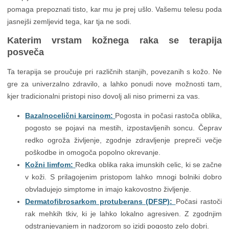
pomaga prepoznati tisto, kar mu je prej ušlo. Vašemu telesu poda
jasnejši zemljevid tega, kar tja ne sodi.
Katerim vrstam kožnega raka se terapija
posveča
Ta terapija se proučuje pri različnih stanjih, povezanih s kožo. Ne
gre za univerzalno zdravilo, a lahko ponudi nove možnosti tam,
kjer tradicionalni pristopi niso dovolj ali niso primerni za vas.
Bazalnocelični karcinom:
Pogosta in počasi rastoča oblika,
pogosto se pojavi na mestih, izpostavljenih soncu. Čeprav
redko ogroža življenje, zgodnje zdravljenje prepreči večje
poškodbe in omogoča popolno okrevanje.
Kožni limfom:
Redka oblika raka imunskih celic, ki se začne
v koži. S prilagojenim pristopom lahko mnogi bolniki dobro
obvladujejo simptome in imajo kakovostno življenje.
Dermatofibrosarkom protuberans (DFSP):
Počasi rastoči
rak mehkih tkiv, ki je lahko lokalno agresiven. Z zgodnjim
odstranjevanjem in nadzorom so izidi pogosto zelo dobri.