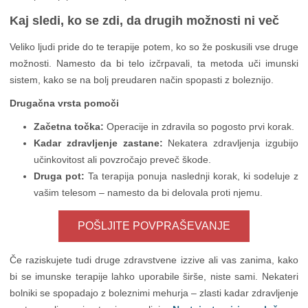
Kaj sledi, ko se zdi, da drugih možnosti ni več
Veliko ljudi pride do te terapije potem, ko so že poskusili vse druge
možnosti. Namesto da bi telo izčrpavali, ta metoda uči imunski
sistem, kako se na bolj preudaren način spopasti z boleznijo.
Drugačna vrsta pomoči
Začetna točka:
Operacije in zdravila so pogosto prvi korak.
Kadar zdravljenje zastane:
Nekatera zdravljenja izgubijo
učinkovitost ali povzročajo preveč škode.
Druga pot:
Ta terapija ponuja naslednji korak, ki sodeluje z
vašim telesom – namesto da bi delovala proti njemu.
POŠLJITE POVPRAŠEVANJE
Če raziskujete tudi druge zdravstvene izzive ali vas zanima, kako
bi se imunske terapije lahko uporabile širše, niste sami. Nekateri
bolniki se spopadajo z boleznimi mehurja – zlasti kadar zdravljenje