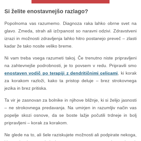
Si želite enostavnejšo razlago?
Popolnoma vas razumemo. Diagnoza raka lahko obrne svet na
glavo. Zmeda, strah ali izčrpanost so naravni odzivi. Zdravstveni
izrazi in možnosti zdravljenja lahko hitro postanejo preveč – zlasti
kadar že tako nosite veliko breme.
Ni vam treba vsega razumeti takoj. Če trenutno niste pripravljeni
na zahtevnejše podrobnosti, je to povsem v redu. Pripravili smo
enostaven vodič po terapiji z dendritičnimi celicami
, ki korak
za korakom razloži, kako ta pristop deluje – brez strokovnega
jezika in brez pritiska.
Ta vir je zasnovan za bolnike in njihove bližnje, ki si želijo jasnosti
– ne strokovnega predavanja. Na umirjen in razumljiv način vas
popelje skozi osnove, da se boste lažje počutili trdneje in bolj
pripravljeni – korak za korakom.
Ne glede na to, ali šele raziskujete možnosti ali podpirate nekoga,