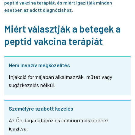
peptid vakcina terápiát, és miért igazítják minden
esetben az adott diagnózishoz
.
Miért választják a betegek a
peptid vakcina terápiát
Nem invazív megközelítés
Injekció formájában alkalmazzák, műtét vagy
sugárkezelés nélkül.
Személyre szabott kezelés
Az Ön daganatához és immunrendszeréhez
igazítva.