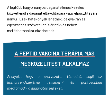
A legtöbb hagyományos daganatellenes kezelés
közvetlenül a daganat eltávolítására vagy elpusztítására
irányul. Ezek hatékonyak lehetnek, de gyakran az
egészséges szöveteket is érintik, és nehéz
mellékhatásokat okozhatnak.
A
PEPTID
VAKCINA
TERÁPIA
MÁS
MEGKÖZELÍTÉST
ALKALMAZ
Ahelyett, hogy a szervezetet támadná, segít az
immunrendszerének felismerni és pontosabban
megtámadni a daganatos sejteket.