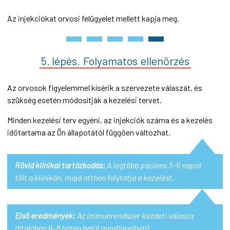
Az injekciókat orvosi felügyelet mellett kapja meg.
5. lépés.
Folyamatos
ellenőrzés
Az orvosok figyelemmel kísérik a szervezete válaszát, és
szükség esetén módosítják a kezelési tervet.
Minden kezelési terv egyéni, az injekciók száma és a kezelés
időtartama az Ön állapotától függően változhat.
Rövid klinikai tartózkodás:
A legtöbb páciens 3–5 napot
tölt a klinikán, majd otthon folytatja a kezelést.
Első eredmények:
Az immunrendszer kezdeti válasza
általában 6–8 héten belül megfigyelhető.