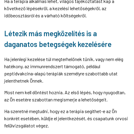
Ha a terápia alkalmas lehet, világos tájékoztatást kap a
következő lépésekről, a kezelési lehetőségekről, az
időbeosztásról és a várható költségekről.
Létezik más megközelítés is a
daganatos betegségek kezelésére
Ha jelenlegi kezelése túl megterhelőnek tűnik, vagy nem elég
hatékony, az immunrendszert támogató, például
peptidvakcina-alapú terápiák személyre szabottabb utat
jelenthetnek Önnek.
Most nem kell döntést hoznia. Az első lépés, hogy nyugodtan,
az Ön esetére szabottan megismerje a lehetőségeit.
Ha szeretné megtudni, hogy ez a terápia segíthet-e az Ön
konkrét esetében, küldje el jelentkezését, és csapatunk orvosi
felülvizsgálatot végez.