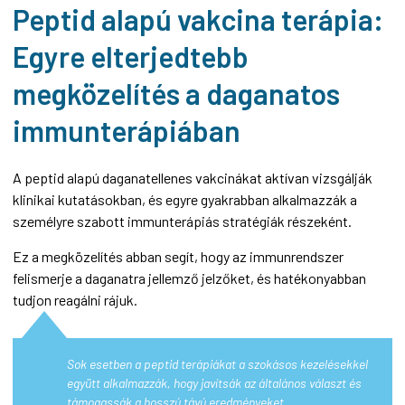
Peptid alapú vakcina terápia:
Egyre elterjedtebb
megközelítés a daganatos
immunterápiában
A peptid alapú daganatellenes vakcinákat aktívan vizsgálják
klinikai kutatásokban, és egyre gyakrabban alkalmazzák a
személyre szabott immunterápiás stratégiák részeként.
Ez a megközelítés abban segít, hogy az immunrendszer
felismerje a daganatra jellemző jelzőket, és hatékonyabban
tudjon reagálni rájuk.
Sok esetben a peptid terápiákat a szokásos kezelésekkel
együtt alkalmazzák, hogy javítsák az általános választ és
támogassák a hosszú távú eredményeket.