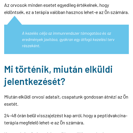
Az orvosok minden esetet egyedileg értékelnek, hogy
eldöntsék, ez a terápia valóban hasznos lehet-e az Ön számára.
A kezelés célja az immunrendszer támogatása és az
eredmények javítása, gyakran egy átfogó kezelési terv
részeként.
Mi történik, miután elküldi
jelentkezését?
Miután elküldi orvosi adatait, csapatunk gondosan átnézi az Ön
esetét.
24–48 órán belül visszajelzést kap arról, hogy a peptidvakcina-
terápia megfelelő lehet-e az Ön számára.