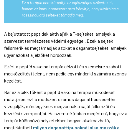
Ez a terápia nem károsítja az egészséges szöveteket,
hanem az immunrendszert arra irányítja, hogy kizárólag a
rosszindulatú sejteket támadja meg.
A bejuttatott peptidek aktiválják a T-sejteket, amelyek a
szervezet természetes védelmi egységei. Ezek a sejtek
felismerik és megtámadják azokat a daganatsejteket, amelyek
ugyanazokat a jelzőket hordozzák.
Ezért a peptid vakcina terápia célzott és személyre szabott
megközelítést jelent, nem pedig egy mindenki számára azonos
kezelést.
Bár ez a cikk főként a peptid vakcina terápia működését
mutatja be, ezt a módszert számos daganattípus esetén
vizsgálják, mindegyiknek megvannak a saját jellemzői és
kezelési szempontjai. Ha szeretné jobban megérteni, hogy ez a
terápia különböző helyzetekben hogyan alkalmazható,
megtekintheti
milyen daganattípusoknál alkalmazzák a