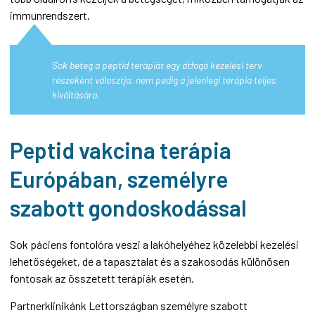
immunrendszert.
Sok beteg a peptid terápiát egy átfogó kezelési terv
részeként választja, nem pedig a jelenlegi terápia teljes
kiváltására.
Peptid vakcina terápia
Európában, személyre
szabott gondoskodással
Sok páciens fontolóra veszi a lakóhelyéhez közelebbi kezelési
lehetőségeket, de a tapasztalat és a szakosodás különösen
fontosak az összetett terápiák esetén.
Partnerklinikánk Lettországban személyre szabott