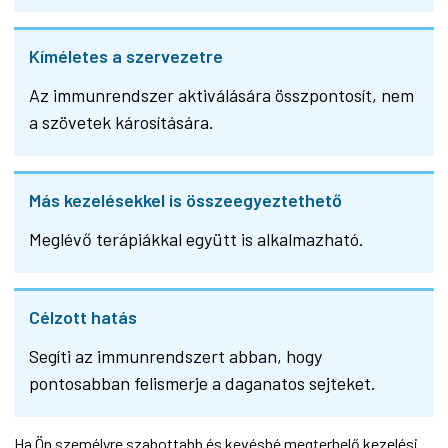
Kíméletes a szervezetre
Az immunrendszer aktiválására összpontosít, nem
a szövetek károsítására.
Más kezelésekkel is összeegyeztethető
Meglévő terápiákkal együtt is alkalmazható.
Célzott hatás
Segíti az immunrendszert abban, hogy
pontosabban felismerje a daganatos sejteket.
Ha Ön személyre szabottabb és kevésbé megterhelő kezelési