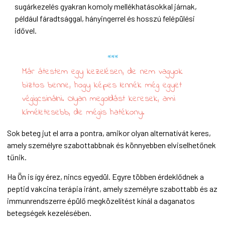
sugárkezelés gyakran komoly mellékhatásokkal járnak,
például fáradtsággal, hányingerrel és hosszú felépülési
idővel.
Már átestem egy kezelésen, de nem vagyok
biztos benne, hogy képes lennék még egyet
végigcsinálni. Olyan megoldást keresek, ami
kíméletesebb, de mégis hatékony.
Sok beteg jut el arra a pontra, amikor olyan alternatívát keres,
amely személyre szabottabbnak és könnyebben elviselhetőnek
tűnik.
Ha Ön is így érez, nincs egyedül. Egyre többen érdeklődnek a
peptid vakcina terápia iránt, amely személyre szabottabb és az
immunrendszerre épülő megközelítést kínál a daganatos
betegségek kezelésében.