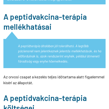
A peptidvakcina-terápia
mellékhatásai
A peptidterápia általában jól tolerálható. A legtöbb
páciensnél nem jelentkeznek jelentős mellékhatások, és ha
előfordulnak is, azok rendszerint enyhék, például átmeneti
fáradtság vagy enyhe hőemelkedés.
Az orvosi csapat a kezelés teljes időtartama alatt figyelemmel
kíséri az állapotát.
A peptidvakcina-terápia
költségei