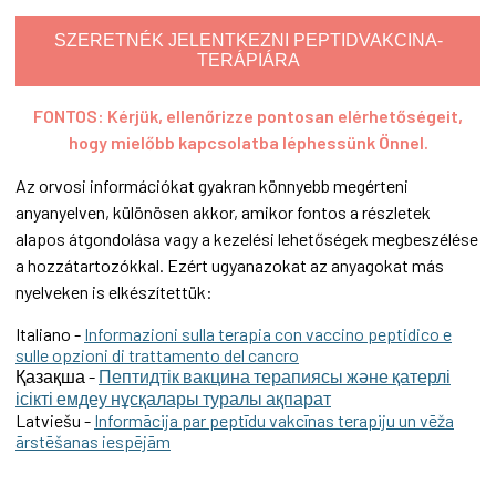
SZERETNÉK JELENTKEZNI PEPTIDVAKCINA-
TERÁPIÁRA
FONTOS: Kérjük, ellenőrizze pontosan elérhetőségeit,
hogy mielőbb kapcsolatba léphessünk Önnel.
Az orvosi információkat gyakran könnyebb megérteni
anyanyelven, különösen akkor, amikor fontos a részletek
alapos átgondolása vagy a kezelési lehetőségek megbeszélése
a hozzátartozókkal. Ezért ugyanazokat az anyagokat más
nyelveken is elkészítettük:
Italiano -
Informazioni sulla terapia con vaccino peptidico e
sulle opzioni di trattamento del cancro
Қазақша -
Пептидтік вакцина терапиясы және қатерлі
ісікті емдеу нұсқалары туралы ақпарат
Latviešu -
Informācija par peptīdu vakcīnas terapiju un vēža
ārstēšanas iespējām