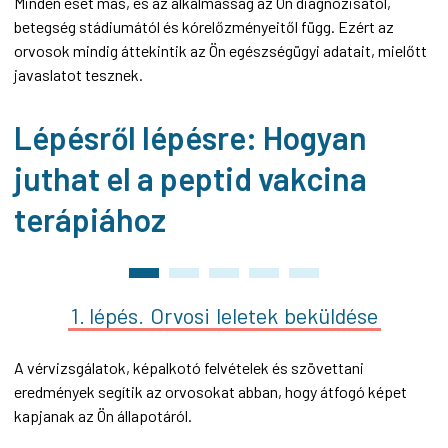
Minden eset más, és az alkalmasság az Ön diagnózisától,
betegség stádiumától és kórelőzményeitől függ. Ezért az
orvosok mindig áttekintik az Ön egészségügyi adatait, mielőtt
javaslatot tesznek.
Lépésről lépésre: Hogyan
juthat el a peptid vakcina
terápiához
1. lépés.
Orvosi
leletek
beküldése
A vérvizsgálatok, képalkotó felvételek és szövettani
eredmények segítik az orvosokat abban, hogy átfogó képet
kapjanak az Ön állapotáról.