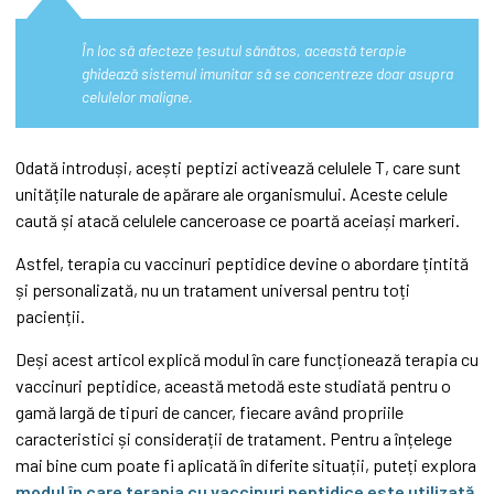
În loc să afecteze țesutul sănătos, această terapie
ghidează sistemul imunitar să se concentreze doar asupra
celulelor maligne.
Odată introduși, acești peptizi activează celulele T, care sunt
unitățile naturale de apărare ale organismului. Aceste celule
caută și atacă celulele canceroase ce poartă aceiași markeri.
Astfel, terapia cu vaccinuri peptidice devine o abordare țintită
și personalizată, nu un tratament universal pentru toți
pacienții.
Deși acest articol explică modul în care funcționează terapia cu
vaccinuri peptidice, această metodă este studiată pentru o
gamă largă de tipuri de cancer, fiecare având propriile
caracteristici și considerații de tratament. Pentru a înțelege
mai bine cum poate fi aplicată în diferite situații, puteți explora
modul în care terapia cu vaccinuri peptidice este utilizată