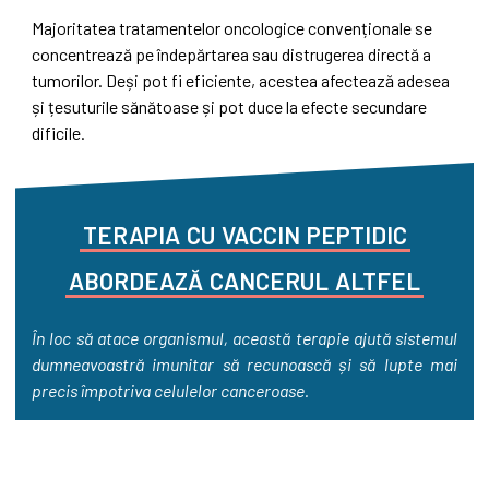
Majoritatea tratamentelor oncologice convenționale se
concentrează pe îndepărtarea sau distrugerea directă a
tumorilor. Deși pot fi eficiente, acestea afectează adesea
și țesuturile sănătoase și pot duce la efecte secundare
dificile.
TERAPIA
CU
VACCIN
PEPTIDIC
ABORDEAZĂ
CANCERUL
ALTFEL
În loc să atace organismul, această terapie ajută sistemul
dumneavoastră imunitar să recunoască și să lupte mai
precis împotriva celulelor canceroase.