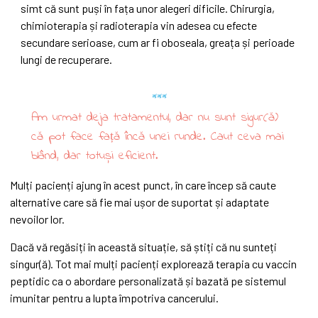
simt că sunt puși în fața unor alegeri dificile. Chirurgia,
chimioterapia și radioterapia vin adesea cu efecte
secundare serioase, cum ar fi oboseala, greața și perioade
lungi de recuperare.
Am urmat deja tratamentul, dar nu sunt sigur(ă)
că pot face față încă unei runde. Caut ceva mai
blând, dar totuși eficient.
Mulți pacienți ajung în acest punct, în care încep să caute
alternative care să fie mai ușor de suportat și adaptate
nevoilor lor.
Dacă vă regăsiți în această situație, să știți că nu sunteți
singur(ă). Tot mai mulți pacienți explorează terapia cu vaccin
peptidic ca o abordare personalizată și bazată pe sistemul
imunitar pentru a lupta împotriva cancerului.