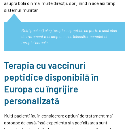
asupra bolii din mai multe direcții, sprijinind în același timp
sistemul imunitar.
Mulți pacienți aleg terapia cu peptide ca parte a unui plan
de tratament mai amplu, nu ca înlocuitor complet al
terapiei actuale.
Terapia cu vaccinuri
peptidice disponibilă în
Europa cu îngrijire
personalizată
Mulți pacienți iau în considerare opțiuni de tratament mai
aproape de casă, însă experiența și specializarea sunt