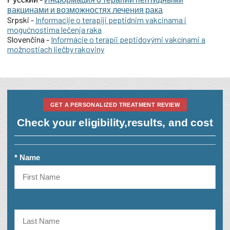
вакцинами и возможностях лечения рака
Srpski -
Informacije o terapiji peptidnim vakcinama i
mogućnostima lečenja raka
Slovenčina -
Informácie o terapii peptidovými vakcínami a
možnostiach liečby rakoviny
GET A PERSONALIZED TREATMENT REVIEW
Check your eligibility,
results, and cost
* Name