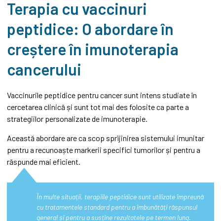
Terapia cu vaccinuri
peptidice: O abordare în
creștere în imunoterapia
cancerului
Vaccinurile peptidice pentru cancer sunt intens studiate în
cercetarea clinică și sunt tot mai des folosite ca parte a
strategiilor personalizate de imunoterapie.
Această abordare are ca scop sprijinirea sistemului imunitar
pentru a recunoaște markerii specifici tumorilor și pentru a
răspunde mai eficient.
În multe situații, terapiile peptidice sunt utilizate împreună
cu tratamentele standard pentru a îmbunătăți răspunsul
general și pentru a susține rezultatele pe termen lung.