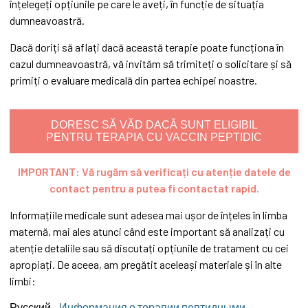
înțelegeți opțiunile pe care le aveți, în funcție de situația
dumneavoastră.
Dacă doriți să aflați dacă această terapie poate funcționa în
cazul dumneavoastră, vă invităm să trimiteți o solicitare și să
primiți o evaluare medicală din partea echipei noastre.
DORESC SĂ VĂD DACĂ SUNT ELIGIBIL
PENTRU TERAPIA CU VACCIN PEPTIDIC
IMPORTANT: Vă rugăm să verificați cu atenție datele de
contact pentru a putea fi contactat rapid.
Informațiile medicale sunt adesea mai ușor de înțeles în limba
maternă, mai ales atunci când este important să analizați cu
atenție detaliile sau să discutați opțiunile de tratament cu cei
apropiați. De aceea, am pregătit aceleași materiale și în alte
limbi:
Русский -
Информация о терапии пептидными