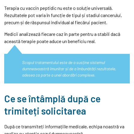
Terapia cu vaccin peptidic nu este o soluție universală.
Rezultatele pot varia în funcție de tipul și stadiul cancerului,
precum și de răspunsul individual al fiecărui pacient.
Medicii analizează fiecare caz în parte pentru a stabili dacă
această terapie poate aduce un beneficiu real.
Scopul tratamentului este de a susține sistemul
dumneavoastră imunitar și de a îmbunătăți rezultatele,
adesea ca parte a unei abordări complexe.
Ce se întâmplă după ce
trimiteți solicitarea
După ce transmiteți informațiile medicale, echipa noastră va
analiza cu atenție cazul dumneavoastră.