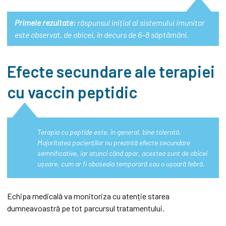
Primele rezultate:
răspunsul inițial al sistemului imunitar
este observat, de obicei, în decurs de 6–8 săptămâni.
Efecte secundare ale terapiei
cu vaccin peptidic
Terapia cu peptide este, în general, bine tolerată.
Majoritatea pacienților nu prezintă efecte secundare
semnificative, iar atunci când apar, acestea sunt de obicei
ușoare, cum ar fi oboseala temporară sau o ușoară febră.
Echipa medicală va monitoriza cu atenție starea
dumneavoastră pe tot parcursul tratamentului.