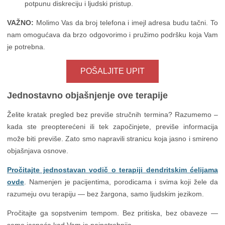
potpunu diskreciju i ljudski pristup.
VAŽNO:
Molimo Vas da broj telefona i imejl adresa budu tačni. To
nam omogućava da brzo odgovorimo i pružimo podršku koja Vam
je potrebna.
POŠALJITE UPIT
Jednostavno objašnjenje ove terapije
Želite kratak pregled bez previše stručnih termina? Razumemo –
kada ste preopterećeni ili tek započinjete, previše informacija
može biti previše. Zato smo napravili stranicu koja jasno i smireno
objašnjava osnove.
Pročitajte jednostavan vodič o terapiji dendritskim ćelijama
ovde
. Namenjen je pacijentima, porodicama i svima koji žele da
razumeju ovu terapiju — bez žargona, samo ljudskim jezikom.
Pročitajte ga sopstvenim tempom. Bez pritiska, bez obaveze —