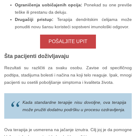
Ograničenja uobičajenih opcija:
Ponekad su one previše
teške ili prestanu da deluju.
Drugačiji pristup:
Terapija dendritskim ćelijama može
ponuditi novu šansu koristeći sopstveni imunološki odgovor.
POŠALJITE UPIT
Šta pacijenti doživljavaju
Rezultati su različiti za svaku osobu. Zavise od specifičnog
podtipa, stadijuma bolesti i načina na koji telo reaguje. Ipak, mnogi
pacijenti su osetili poboljšanje simptoma i kvaliteta života.
Kada standardne terapije nisu dovoljne, ova terapija
može pružiti dodatnu podršku u procesu ozdravljenja.
Ova terapija je usmerena na jačanje iznutra. Cilj joj je da pomogne