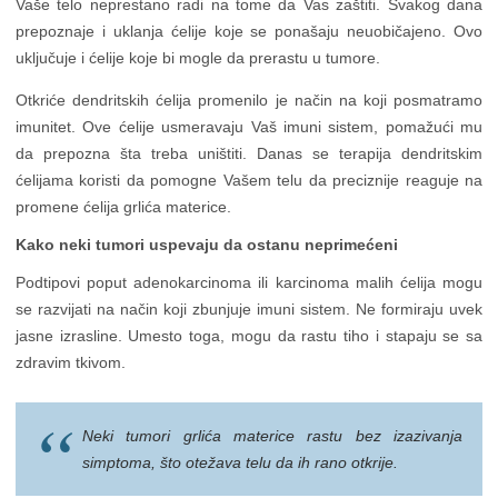
Vaše telo neprestano radi na tome da Vas zaštiti. Svakog dana
prepoznaje i uklanja ćelije koje se ponašaju neuobičajeno. Ovo
uključuje i ćelije koje bi mogle da prerastu u tumore.
Otkriće dendritskih ćelija promenilo je način na koji posmatramo
imunitet. Ove ćelije usmeravaju Vaš imuni sistem, pomažući mu
da prepozna šta treba uništiti. Danas se terapija dendritskim
ćelijama koristi da pomogne Vašem telu da preciznije reaguje na
promene ćelija grlića materice.
Kako neki tumori uspevaju da ostanu neprimećeni
Podtipovi poput adenokarcinoma ili karcinoma malih ćelija mogu
se razvijati na način koji zbunjuje imuni sistem. Ne formiraju uvek
jasne izrasline. Umesto toga, mogu da rastu tiho i stapaju se sa
zdravim tkivom.
Neki tumori grlića materice rastu bez izazivanja
simptoma, što otežava telu da ih rano otkrije.