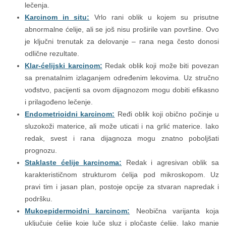
lečenja.
Karcinom in situ:
Vrlo rani oblik u kojem su prisutne
abnormalne ćelije, ali se još nisu proširile van površine. Ovo
je ključni trenutak za delovanje – rana nega često donosi
odlične rezultate.
Klar-ćelijski karcinom:
Redak oblik koji može biti povezan
sa prenatalnim izlaganjem određenim lekovima. Uz stručno
vođstvo, pacijenti sa ovom dijagnozom mogu dobiti efikasno
i prilagođeno lečenje.
Endometrioidni karcinom:
Ređi oblik koji obično počinje u
sluzokoži materice, ali može uticati i na grlić materice. Iako
redak, svest i rana dijagnoza mogu znatno poboljšati
prognozu.
Staklaste ćelije karcinoma:
Redak i agresivan oblik sa
karakterističnom strukturom ćelija pod mikroskopom. Uz
pravi tim i jasan plan, postoje opcije za stvaran napredak i
podršku.
Mukoepidermoidni karcinom:
Neobična varijanta koja
uključuje ćelije koje luče sluz i pločaste ćelije. Iako manje