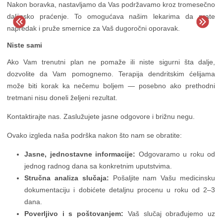
Nakon boravka, nastavljamo da Vas podržavamo kroz tromesečno
daljinsko praćenje. To omogućava našim lekarima da prate
napredak i pruže smernice za Vaš dugoročni oporavak.
Niste sami
Ako Vam trenutni plan ne pomaže ili niste sigurni šta dalje,
dozvolite da Vam pomognemo. Terapija dendritskim ćelijama
može biti korak ka nečemu boljem — posebno ako prethodni
tretmani nisu doneli željeni rezultat.
Kontaktirajte nas. Zaslužujete jasne odgovore i brižnu negu.
Ovako izgleda naša podrška nakon što nam se obratite:
Jasne, jednostavne informacije:
Odgovaramo u roku od
jednog radnog dana sa konkretnim uputstvima.
Stručna analiza slučaja:
Pošaljite nam Vašu medicinsku
dokumentaciju i dobićete detaljnu procenu u roku od 2–3
dana.
Poverljivo i s poštovanjem:
Vaš slučaj obrađujemo uz