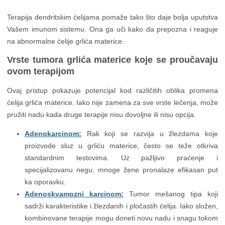
Terapija dendritskim ćelijama pomaže tako što daje bolja uputstva
Vašem imunom sistemu. Ona ga uči kako da prepozna i reaguje
na abnormalne ćelije grlića materice.
Vrste tumora grlića materice koje se proučavaju
ovom terapijom
Ovaj pristup pokazuje potencijal kod različitih oblika promena
ćelija grlića materice. Iako nije zamena za sve vrste lečenja, može
pružiti nadu kada druge terapije nisu dovoljne ili nisu opcija.
Adenokarcinom:
Rak koji se razvija u žlezdama koje
proizvode sluz u grliću materice, često se teže otkriva
standardnim testovima. Uz pažljivo praćenje i
specijalizovanu negu, mnoge žene pronalaze efikasan put
ka oporavku.
Adenoskvamozni karcinom:
Tumor mešanog tipa koji
sadrži karakteristike i žlezdanih i pločastih ćelija. Iako složen,
kombinovane terapije mogu doneti novu nadu i snagu tokom