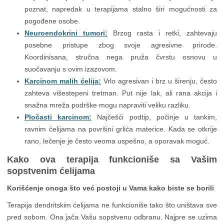
poznat, napredak u terapijama stalno širi mogućnosti za
pogođene osobe.
Neuroendokrini tumori:
Brzog rasta i retki, zahtevaju
posebne pristupe zbog svoje agresivne prirode.
Koordinisana, stručna nega pruža čvrstu osnovu u
suočavanju s ovim izazovom.
Karcinom malih ćelija:
Vrlo agresivan i brz u širenju, često
zahteva višestepeni tretman. Put nije lak, ali rana akcija i
snažna mreža podrške mogu napraviti veliku razliku.
Pločasti karcinom:
Najčešći podtip, počinje u tankim,
ravnim ćelijama na površini grlića materice. Kada se otkrije
rano, lečenje je često veoma uspešno, a oporavak moguć.
Kako ova terapija funkcioniše sa Vašim
sopstvenim ćelijama
Korišćenje onoga što već postoji u Vama kako biste se borili
Terapija dendritskim ćelijama ne funkcioniše tako što uništava sve
pred sobom. Ona jača Vašu sopstvenu odbranu. Najpre se uzima