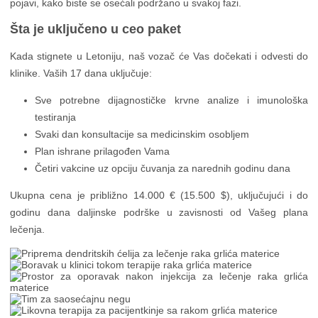
pojavi, kako biste se osećali podržano u svakoj fazi.
Šta je uključeno u ceo paket
Kada stignete u Letoniju, naš vozač će Vas dočekati i odvesti do
klinike. Vaših 17 dana uključuje:
Sve potrebne dijagnostičke krvne analize i imunološka
testiranja
Svaki dan konsultacije sa medicinskim osobljem
Plan ishrane prilagođen Vama
Četiri vakcine uz opciju čuvanja za narednih godinu dana
Ukupna cena je približno 14.000 € (15.500 $), uključujući i do
godinu dana daljinske podrške u zavisnosti od Vašeg plana
lečenja.