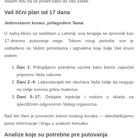
Vašem telu da se priseti kako da Vas zaštiti.
Vaš lični plan od 17 dana
Jednostavni koraci, prilagođeni Vama
U našoj klinici sa sedištem u Letoniji, ova terapija se sprovodi kao
17-dnevno putovanje nege. Tokom ovog perioda, sve je
usklađeno sa Vašim potrebama i signalima koje šalje Vaš imuni
sistem.
Dan 1:
Prikupljamo potrebne uzorke kako bismo započeli
pripremu Vaše vakcine.
Dani 2–4:
Laboratorijski tim obučava Vaše ćelije da reaguju
na ćelije tumora grlića materice.
Dani 5–17:
Dobijate injekcije i nadzor u skladu sa
specifičnim odgovorom Vašeg organizma.
Naš tim Vam je posvećen tokom svakog koraka — obezbeđujemo
jasne informacije i brigu u svakom trenutku.
Analize koje su potrebne pre putovanja