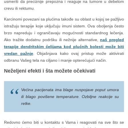
usmeriti da preciznije prepozna i reaguje na tumore u debelom
crevu ili rektumu.
Karcinomi povezani sa plućima takođe su oblast u kojoj se pažljivo
istražuju terapije koje uključuju imuni sistem. Ova oboljenja često
brzo napreduju i ograničavaju mogućnosti standardnog lečenja.
Ako tražite dodatnu podršku ili nežnije alternative,
naš pregled
terapije dendritskim ćelijama kod plućnih bolesti može biti
vredan pažnje
. Objašnjava kako ovaj pristup može aktivirati
odbranu Vašeg tela na ciljano i manje opterećujući način.
Neželjeni efekti i šta možete očekivati
Većina pacijenata ima blage nuspojave poput umora
ili blago povišene temperature. Ozbiljne reakcije su
retke.
Redovno ćemo biti u kontaktu s Vama i reagovati na sve što se