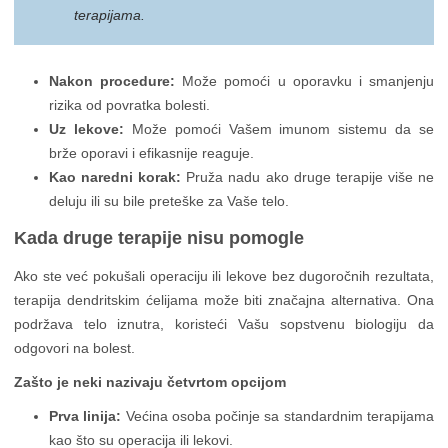
terapijama.
Nakon procedure:
Može pomoći u oporavku i smanjenju
rizika od povratka bolesti.
Uz lekove:
Može pomoći Vašem imunom sistemu da se
brže oporavi i efikasnije reaguje.
Kao naredni korak:
Pruža nadu ako druge terapije više ne
deluju ili su bile preteške za Vaše telo.
Kada druge terapije nisu pomogle
Ako ste već pokušali operaciju ili lekove bez dugoročnih rezultata,
terapija dendritskim ćelijama može biti značajna alternativa. Ona
podržava telo iznutra, koristeći Vašu sopstvenu biologiju da
odgovori na bolest.
Zašto je neki nazivaju četvrtom opcijom
Prva linija:
Većina osoba počinje sa standardnim terapijama
kao što su operacija ili lekovi.