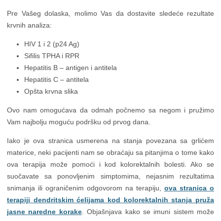
Pre Vašeg dolaska, molimo Vas da dostavite sledeće rezultate
krvnih analiza:
HIV 1 i 2 (p24 Ag)
Sifilis TPHA i RPR
Hepatitis B – antigen i antitela
Hepatitis C – antitela
Opšta krvna slika
Ovo nam omogućava da odmah počnemo sa negom i pružimo
Vam najbolju moguću podršku od prvog dana.
Iako je ova stranica usmerena na stanja povezana sa grlićem
materice, neki pacijenti nam se obraćaju sa pitanjima o tome kako
ova terapija može pomoći i kod kolorektalnih bolesti. Ako se
suočavate sa ponovljenim simptomima, nejasnim rezultatima
snimanja ili ograničenim odgovorom na terapiju,
ova stranica o
terapiji dendritskim ćelijama kod kolorektalnih stanja pruža
jasne naredne korake
. Objašnjava kako se imuni sistem može