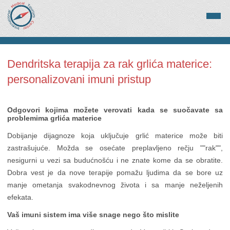
Dendritska terapija za rak grlića materice:
personalizovani imuni pristup
Odgovori kojima možete verovati kada se suočavate sa
problemima grlića materice
Dobijanje dijagnoze koja uključuje grlić materice može biti
zastrašujuće. Možda se osećate preplavljeno rečju ""rak"",
nesigurni u vezi sa budućnošću i ne znate kome da se obratite.
Dobra vest je da nove terapije pomažu ljudima da se bore uz
manje ometanja svakodnevnog života i sa manje neželjenih
efekata.
Vaš imuni sistem ima više snage nego što mislite