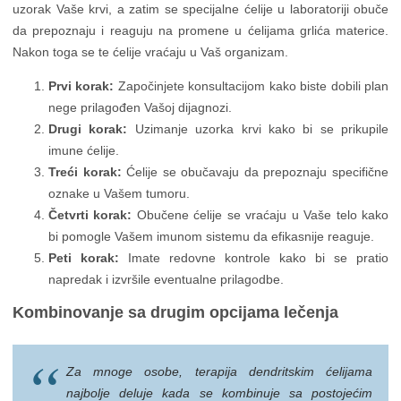
uzorak Vaše krvi, a zatim se specijalne ćelije u laboratoriji obuče
da prepoznaju i reaguju na promene u ćelijama grlića materice.
Nakon toga se te ćelije vraćaju u Vaš organizam.
Prvi korak:
Započinjete konsultacijom kako biste dobili plan
nege prilagođen Vašoj dijagnozi.
Drugi korak:
Uzimanje uzorka krvi kako bi se prikupile
imune ćelije.
Treći korak:
Ćelije se obučavaju da prepoznaju specifične
oznake u Vašem tumoru.
Četvrti korak:
Obučene ćelije se vraćaju u Vaše telo kako
bi pomogle Vašem imunom sistemu da efikasnije reaguje.
Peti korak:
Imate redovne kontrole kako bi se pratio
napredak i izvršile eventualne prilagodbe.
Kombinovanje sa drugim opcijama lečenja
Za mnoge osobe, terapija dendritskim ćelijama
najbolje deluje kada se kombinuje sa postojećim